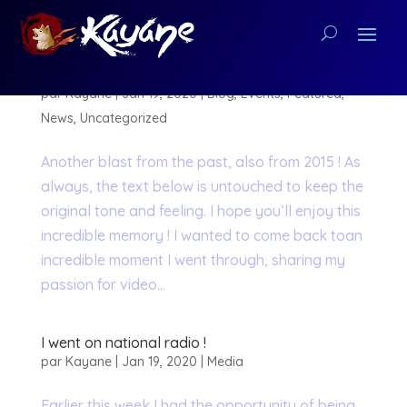
[BLOG] An incredible moment shared with
children around video games
par
Kayane
|
Jan 19, 2020
|
Blog
,
Events
,
Featured
,
News
,
Uncategorized
Another blast from the past, also from 2015 ! As
always, the text below is untouched to keep the
original tone and feeling. I hope you’ll enjoy this
incredible memory ! I wanted to come back toan
incredible moment I went through, sharing my
passion for video...
I went on national radio !
par
Kayane
|
Jan 19, 2020
|
Media
Earlier this week I had the opportunity of being