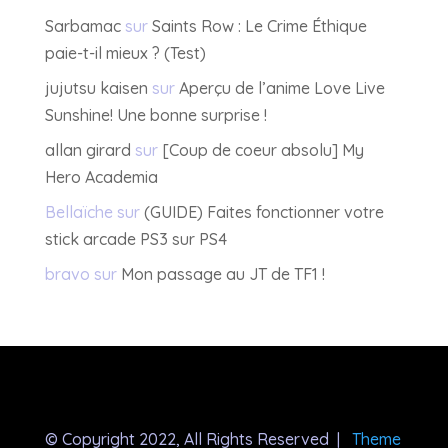
Sarbamac
sur
Saints Row : Le Crime Éthique
paie-t-il mieux ? (Test)
jujutsu kaisen
sur
Aperçu de l’anime Love Live
Sunshine! Une bonne surprise !
allan girard
sur
[Coup de coeur absolu] My
Hero Academia
Bellaïche
sur
(GUIDE) Faites fonctionner votre
stick arcade PS3 sur PS4
bravo
sur
Mon passage au JT de TF1 !
© Copyright 2022, All Rights Reserved |
Theme