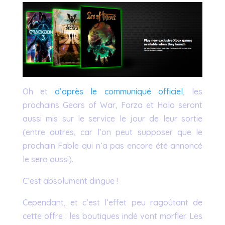
Oh et
d’après le communiqué officiel
, les
prochains Gears of War, Forza et Halo seront
aussi mis sur le service le jour de leur sortie
(entre autres, car l’on peut supposer que le
prochain Fable qui n’a pas encore été annoncé
le sera aussi).
C’est absolument dingue !
Cependant, et c’est l’effet peu ragoûtant de
cette offre : les boutiques indé vont morfler. Les