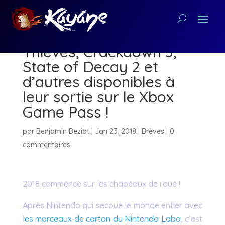
[Petite Bombe] Sea of
Thieves, Crackdown 3,
State of Decay 2 et
d’autres disponibles à
leur sortie sur le Xbox
Game Pass !
par
Benjamin Beziat
|
Jan 23, 2018
|
Brèves
|
0
commentaires
2018 commence sur les chapeaux de roue !
Après Nintendo qui secoue le monde entier avec
les morceaux de carton du Nintendo Labo
, c’est