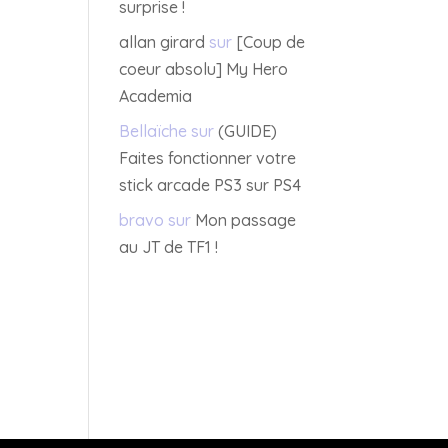
surprise !
allan girard
sur
[Coup de
coeur absolu] My Hero
Academia
Bellaïche
sur
(GUIDE)
Faites fonctionner votre
stick arcade PS3 sur PS4
bravo
sur
Mon passage
au JT de TF1 !