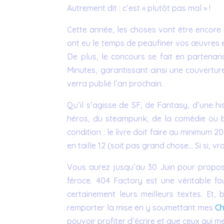
Autrement dit : c’est « plutôt pas mal » !
Cette année, les choses vont être encore 
ont eu le temps de peaufiner vos œuvres 
De plus, le concours se fait en partenari
Minutes, garantissant ainsi une couvertur
verra publié l’an prochain.
Qu’il s’agisse de SF, de Fantasy, d’une h
héros, du steampunk, de la comédie ou bie
condition : le livre doit faire au minimu
en taille 12 (soit pas grand chose… Si si, vra
Vous aurez jusqu’au 30 Juin pour propose
féroce. 404 Factory est une véritable fou
certainement leurs meilleurs textes. Et
remporter la mise en y soumettant mes
Ch
pouvoir profiter d’écrire et que ceux qui m