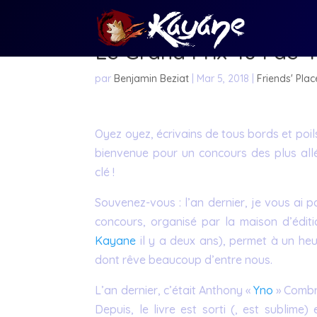
Le Grand Prix 404 de 40
par
Benjamin Beziat
|
Mar 5, 2018
|
Friends' Plac
Oyez oyez, écrivains de tous bords et poil
bienvenue pour un concours des plus allé
clé !
Souvenez-vous : l’an dernier, je vous ai p
concours, organisé par la maison d’édit
Kayane
il y a deux ans), permet à un heu
dont rêve beaucoup d’entre nous.
L’an dernier, c’était Anthony «
Yno
» Combre
Depuis, le livre est sorti (, est sublime