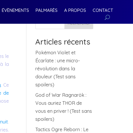
ÉVÈNEMENTS
PALMARÈS
A PROPOS
CONTACT
Rechercher
Articles récents
Pokémon Violet et
es le
Écarlate : une micro-
à la
révolution dans la
douleur (Test sans
spoilers)
y
. Ce
e de
God of War Ragnarök :
hose
Vous auriez THOR de
vous en priver ! (Test sans
spoilers)
nuit
.
Tactics Ogre Reborn : Le
ies.