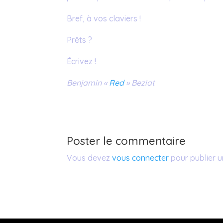
Bref, à vos claviers !
Prêts ?
Écrivez !
Benjamin «
Red
» Beziat
Poster le commentaire
Vous devez
vous connecter
pour publier 