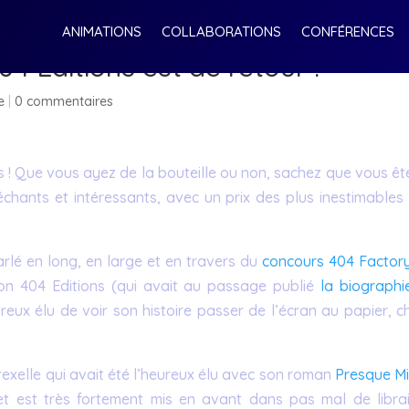
ANIMATIONS
COLLABORATIONS
CONFÉRENCES
4 Éditions est de retour !
e
|
0 commentaires
s ! Que vous ayez de la bouteille ou non, sachez que vous êt
chants et intéressants, avec un prix des plus inestimables 
arlé en long, en large et en travers du
concours 404 Factor
ion 404 Editions (qui avait au passage publié
la biographi
reux élu de voir son histoire passer de l’écran au papier, c
xelle qui avait été l’heureux élu avec son roman
Presque Mi
) et est très fortement mis en avant dans pas mal de librair