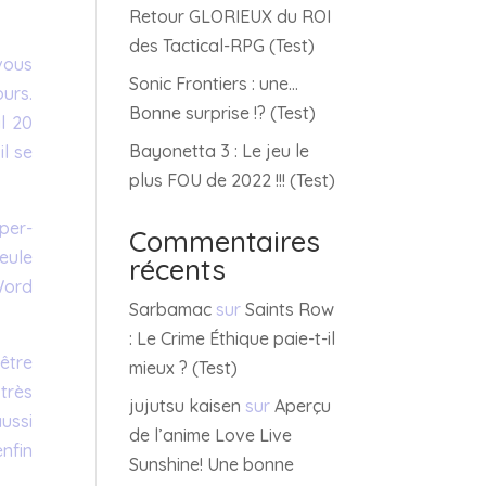
Retour GLORIEUX du ROI
des Tactical-RPG (Test)
vous
Sonic Frontiers : une…
urs.
Bonne surprise !? (Test)
l 20
Bayonetta 3 : Le jeu le
l se
plus FOU de 2022 !!! (Test)
per-
Commentaires
seule
récents
 Word
Sarbamac
sur
Saints Row
: Le Crime Éthique paie-t-il
être
mieux ? (Test)
très
jujutsu kaisen
sur
Aperçu
ussi
de l’anime Love Live
enfin
Sunshine! Une bonne