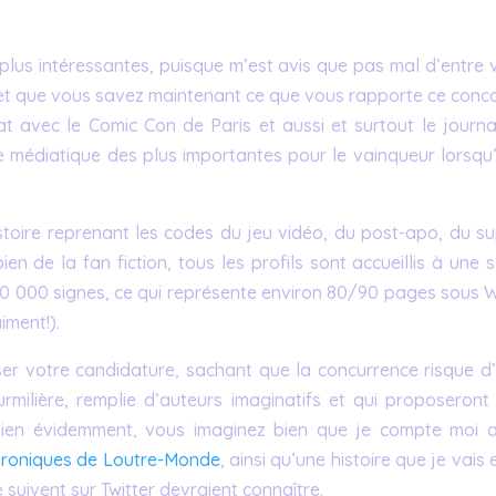
plus intéressantes, puisque m’est avis que pas mal d’entre 
et que vous savez maintenant ce que vous rapporte ce conco
at avec le Comic Con de Paris et aussi et surtout le journa
e médiatique des plus importantes pour le vainqueur lorsqu’i
istoire reprenant les codes du jeu vidéo, du post-apo, du su
n de la fan fiction, tous les profils sont accueillis à une 
m 200 000 signes, ce qui représente environ 80/90 pages sous
iment!).
r votre candidature, sachant que la concurrence risque d’
rmilière, remplie d’auteurs imaginatifs et qui proposeront 
, bien évidemment, vous imaginez bien que je compte moi a
roniques de Loutre-Monde
, ainsi qu’une histoire que je vais 
e suivent sur Twitter devraient connaître.