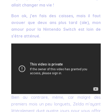
allait changer ma vie !
Bon ok, j’en fais des caisses, mais il faut
avouer que deux ans plus tard (aïe), mon
amour pour la Nintendo Switch est loin de
s’être atténué.
Bien au contraire, même, car malgré des
premiers mois un peu longuets, Zelda m’ayant
littéralement duré quatre jours pour vous offrir