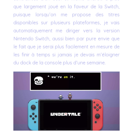
que largement joué en la faveur de la Switch,
puisque lorsqu’on me propose des titres
disponibles sur plusieurs plateformes, je vais
automatiquement me diriger vers la version
Nintendo Switch, aussi bien par pure envie que
le fait que je serai plus facilement en mesure de
les finir à temps si jamais je devais m’éloigner
du dock de la console plus d’une semaine.