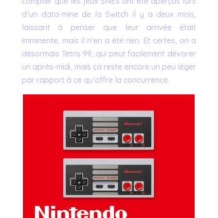
compter que les jeux SNES ont été aperçus lors
d’un data-mine de la Switch il y a deux mois,
laissant à penser que leur arrivée était
imminente, mais il n’en a été rien. Et certes, on a
désormais Tetris 99, qui peut facilement dévorer
un après-midi, mais ça reste encore un peu léger
par rapport à ce qu’offre la concurrence.