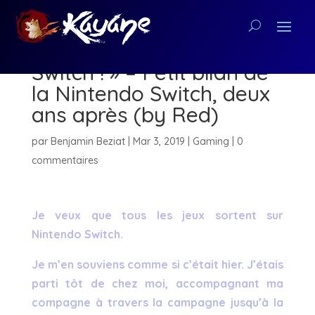
« Je veux TOUT sur
Switch ! » – Petit bilan de
la Nintendo Switch, deux
ans après (by Red)
par
Benjamin Beziat
|
Mar 3, 2019
|
Gaming
|
0
commentaires
Je veux que tous les jeux sortent sur
Nintendo Switch.
Je m’en souviens comme si c’était hier. J’étais
parti tôt de chez moi, accompagnant ma
compagne à travers la campagne jusqu’à la