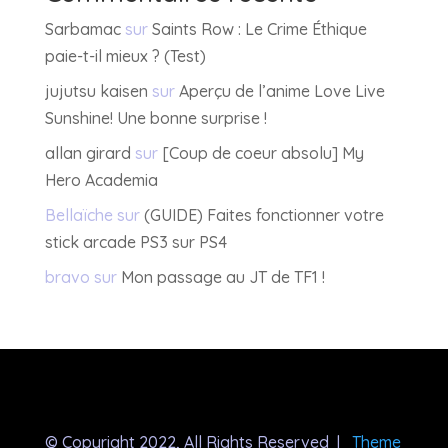
Sarbamac
sur
Saints Row : Le Crime Éthique
paie-t-il mieux ? (Test)
jujutsu kaisen
sur
Aperçu de l’anime Love Live
Sunshine! Une bonne surprise !
allan girard
sur
[Coup de coeur absolu] My
Hero Academia
Bellaïche
sur
(GUIDE) Faites fonctionner votre
stick arcade PS3 sur PS4
bravo
sur
Mon passage au JT de TF1 !
© Copyright 2022, All Rights Reserved |
Theme