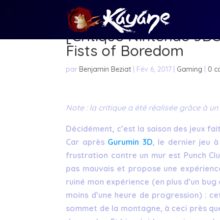
[Critique Nintendo 3DS
Fists of Boredom
par
Benjamin Beziat
|
Fév 6, 2017
|
Gaming
|
0 c
Note : la critique a été réalisée grâce à u
Décidément, c’est la saison des jeux fa
Car après
Gurumin 3D
, le dernier jeu
frustration contre un mur est Punch Cl
pas mauvais et propose une expérience
ruiné mon expérience (en plus d’un bug 
moins d’une heure de progression) : ce
sommet de la montagne, à ceci près qu