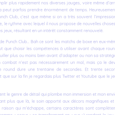
lir plus rapidement nos diverses jauges, voire même d’arr
 ça peut parfois prendre énormément de temps. Heureusement
nch Club, c’est que même si on a très souvent l’impressio
e, le rythme avec lequel il nous propose de nouvelles choses
es jeux, résultant en un intérêt constamment renouvelé.
 de Punch Club… Bah ce sont les matchs de boxe en eux-mêm
ut que choisir les compétences à utiliser avant chaque roun
ller plus ou moins bien avant d’adapter ou non sa stratégi
en combat n’est pas nécessairement un mal, mais ça le dev
round dure une trentaine de secondes. Et trente seco
nt que sur la fin je regardais plus Twitter et Youtube que le j
ent le genre de détail qui plombe mon immersion et mon envi
ant plus que là, le soin apporté aux décors magnifiques et
e raison qui m’échappe, certains caractères sont complète
comme « soeur » se transformant en « sur ») rendent le jeu 