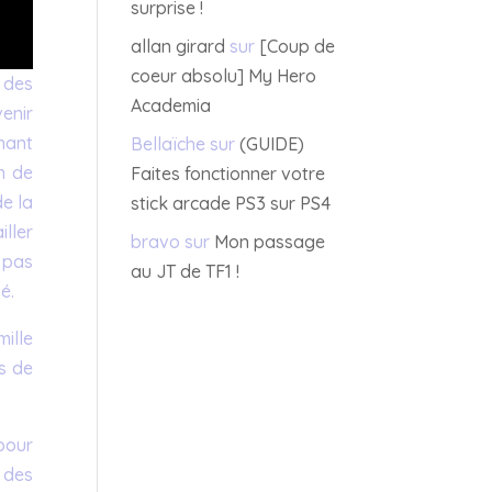
surprise !
allan girard
sur
[Coup de
coeur absolu] My Hero
 des
Academia
venir
înant
Bellaïche
sur
(GUIDE)
n de
Faites fonctionner votre
de la
stick arcade PS3 sur PS4
iller
bravo
sur
Mon passage
 pas
au JT de TF1 !
é.
ille
s de
pour
 des