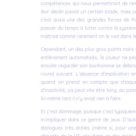
compétences qui nous permettront de remp
leur déclin passé un certain stade, mais
c’est aussi une des grandes forces de Pu
passer du temps à lutter contre le systèm
maîtrisé comme rarement on le voit dans l
Cependant, un des plus gros points noirs
entièrement automatisés, le joueur ne pe
ensuite regarder son bonhomme se débroui
round suivant. L’absence d’implication 
quand on prend en compte que chaque 
d’inactivité, ça peut vite être long, au poi
lui-même tant il n’y avait rien à faire.
Et c’est dommage, puisque c’est typiquem
m’impliquer dans ce genre de jeux. D’aut
dialogues très drôles (même si, pour un
absents de la VF, résultant en des mots 