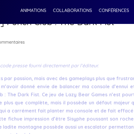
ANIMATIONS
COLLABORATIONS
CONFÉRENCES
] Punch Club : The Dark Fist –
ommentaires
n code presse fourni directement par l’éditeur.
its par passion, mais avec des gameplays plus que frustra
 à m’avoir donné envie de balancer ma console d’ennui e
ub : The Dark Fist. Ce jeu de Lazy Bear Games n’est pour
 plus que complète, mais il possède un défaut majeur q
qui a carrément fait planter ma console et de fait effacé
tte fichue impression d’être Sisyphe poussant son roche
e ladite montagne possède aussi un escalator permettan