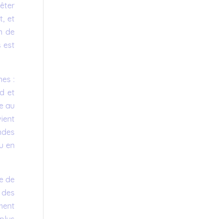
êter
, et
n de
 est
es :
d et
e au
ient
ndes
eu en
e de
 des
ment
plus