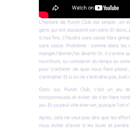
L’histoire de Punch Club est simple : on
gens qui ont assassiné son père. Et donc, p
à nos fins, il faudra sans cesse faire gri
sans cesse. Problème : comme dans les m
manger/dormir/se divertir. Or, il s’avère q
nourriture, ou consacrer du temps au sommei
pour s’acheter de quoi nous faire plaisi
s’entraîner. Et si on ne s’entraîne pas, b
Donc oui, Punch Club, c’est un jeu de
tronçonneuses et éviter de n’en faire to
jeu. Et ça peut vite énerver, puisque l’on 
Après, cela ne veut pas dire que les effo
nous éviter d’avoir à les louer et perd