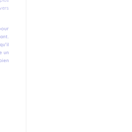
ivers
pour
ant.
u’il
e un
bien