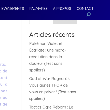
ÉVÈNEMENTS
PALMARÈS
A PROPOS
CONTACT
Rechercher
Articles récents
Pokémon Violet et
Écarlate : une micro-
révolution dans la
douleur (Test sans
nts…
spoilers)
t de
tant
God of War Ragnarök :
ui a
Vous auriez THOR de
 pas
vous en priver ! (Test sans
r au
spoilers)
t de
Tactics Ogre Reborn : Le