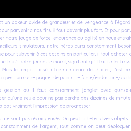
 est un boxeur avide de grandeur et de vengeance à l’égard
our parvenir à nos fins, il faut devenir plus fort. Et pour par
mper notre jauge de force, endurance ou agilité en nous entra
eilleurs simulateurs, notre héros aura constamment besoi
ue pour subvenir à ces besoins en particulier, il faut acheter 
l ou à notre jauge de moral, signifiant qu’il faut aller trava
r… Mais le temps passé à faire ce genre de choses, c’est ne
ah on perd un sacré paquet de points de force/endurance/agilit
 gestion où il faut constamment jongler avec quinze-m
mber qu’une seule pour ne pas perdre des dizaines de minute
n’a pas vraiment l’impression de progresser.
rts ne sont pas récompensés. On peut acheter divers objets 
re constamment de l’argent, tout comme on peut débloquer