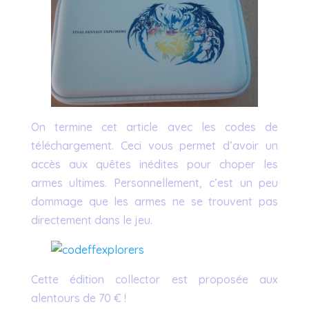
On termine cet article avec les codes de
téléchargement. Ceci vous permet d’avoir un
accès aux quêtes inédites pour choper les
armes ultimes. Personnellement, c’est un peu
dommage que les armes ne se trouvent pas
directement dans le jeu.
Cette édition collector est proposée aux
alentours de 70 € !