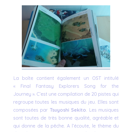
La boîte contient également un OST intitulé
« Final Fantasy Explorers Song for the
Journey ». C’est une compilation de 20 pistes qui
regroupe toutes les musiques du jeu. Elles sont
composées par
Tsuyoshi Sekito
. Les musiques
sont toutes de très bonne qualité, agréable et
qui donne de la pêche. A l’écoute, le thème du