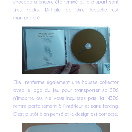
chocobo a encore été remixé et la plupart sont
très rocks. Difficile de dire laquelle est
mon préféré.
Elle renferme également une housse collector
avec le logo du jeu pour transporter sa 3DS
n’importe où. Ne vous inquiétez pas, la N3DS
rentre parfaitement à l’intérieur et sans forcing.
C’est plutôt bien pensé et le design est correcte.