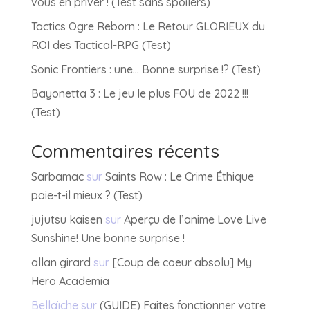
vous en priver ! (Test sans spoilers)
Tactics Ogre Reborn : Le Retour GLORIEUX du
ROI des Tactical-RPG (Test)
Sonic Frontiers : une… Bonne surprise !? (Test)
Bayonetta 3 : Le jeu le plus FOU de 2022 !!!
(Test)
Commentaires récents
Sarbamac
sur
Saints Row : Le Crime Éthique
paie-t-il mieux ? (Test)
jujutsu kaisen
sur
Aperçu de l’anime Love Live
Sunshine! Une bonne surprise !
allan girard
sur
[Coup de coeur absolu] My
Hero Academia
Bellaïche
sur
(GUIDE) Faites fonctionner votre