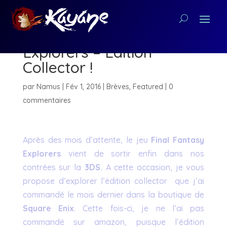
[Unboxing] Final Fantasy
Explorers – Edition
Collector !
par
Namus
|
Fév 1, 2016
|
Brèves
,
Featured
|
0
commentaires
Après des mois d’attente, le jeu
Final Fantasy
Explorers
vient de sortir enfin dans nos
contrées sur la
3DS.
A cette occasion, je vous
propose d’explorer l’édition collector que j’ai
commandé le mois dernier dans la boutique de
Square Enix
. Cette fois-ci, je ne l’ai pas
commandé sur amazon, puisque l’édition