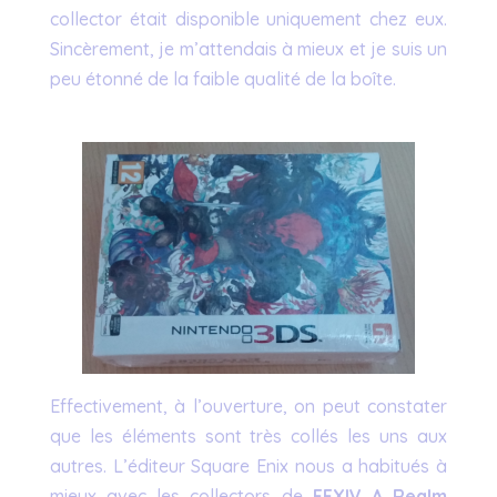
collector était disponible uniquement chez eux.
Sincèrement, je m’attendais à mieux et je suis un
peu étonné de la faible qualité de la boîte.
Effectivement, à l’ouverture, on peut constater
que les éléments sont très collés les uns aux
autres. L’éditeur Square Enix nous a habitués à
mieux avec les collectors de
FFXIV A Realm