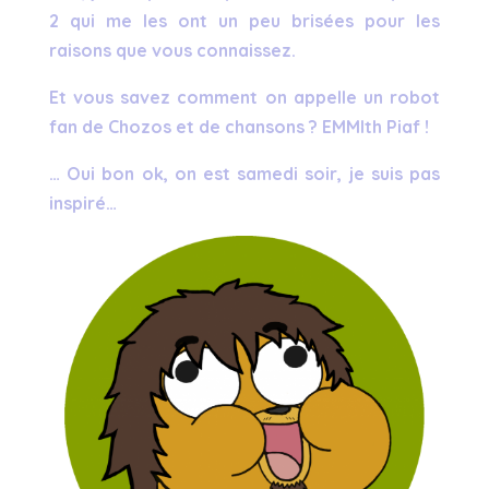
2 qui me les ont un peu brisées pour les
raisons que vous connaissez.
Et vous savez comment on appelle un robot
fan de Chozos et de chansons ? EMMIth Piaf !
… Oui bon ok, on est samedi soir, je suis pas
inspiré…