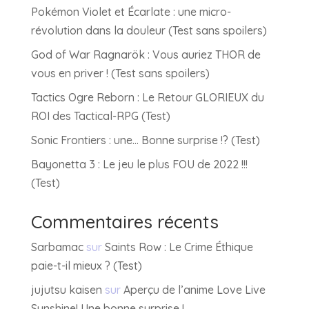
Pokémon Violet et Écarlate : une micro-
révolution dans la douleur (Test sans spoilers)
God of War Ragnarök : Vous auriez THOR de
vous en priver ! (Test sans spoilers)
Tactics Ogre Reborn : Le Retour GLORIEUX du
ROI des Tactical-RPG (Test)
Sonic Frontiers : une… Bonne surprise !? (Test)
Bayonetta 3 : Le jeu le plus FOU de 2022 !!!
(Test)
Commentaires récents
Sarbamac
sur
Saints Row : Le Crime Éthique
paie-t-il mieux ? (Test)
jujutsu kaisen
sur
Aperçu de l’anime Love Live
Sunshine! Une bonne surprise !