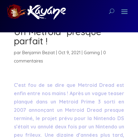
[Test] Metroid Dread –
Un Metroid *presque*
parfait !
par
Benjamin Beziat
|
Oct 9, 2021
|
Gaming
|
0
commentaires
C’est fou de se dire que Metroid Dread est
enfin entre nos mains ! Après un vague teaser
planqué dans un Metroid Prime 3 sorti en
2007 annonçant un Metroid Dread presque
terminé, le projet prévu pour la Nintendo DS
s’était vu annulé deux fois par un Nintendo un
peu frileux. Une dizaine d’années plus tard,