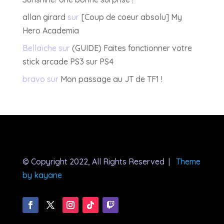
allan girard
sur
[Coup de coeur absolu] My
Hero Academia
Bellaïche
sur
(GUIDE) Faites fonctionner votre
stick arcade PS3 sur PS4
bravo
sur
Mon passage au JT de TF1 !
© Copyright 2022, All Rights Reserved |
Theme
by kayane