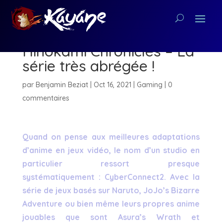
(Test) Demon Slayer The
Hinokami Chronicles – La
série très abrégée !
par
Benjamin Beziat
|
Oct 16, 2021
|
Gaming
|
0
commentaires
Quand on pense aux meilleures adaptations
d’anime en jeux vidéo, le nom d’un studio en
particulier ressort presque
systématiquement : CyberConnect2. Avec la
série de jeux basés sur Naruto, JoJo’s Bizarre
Adventure ou bien même leurs propres anime
jouables que sont Asura’s Wrath et