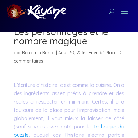
Techniques d’écriture :
Les personnages et le
nombre magique
par
Benjamin Beziat
|
Août 30, 2016
|
Friends' Place
|
0
commentaires
L’écriture d’histoire, c’est comme la cuisine. On a
des ingrédients assez précis à prendre et des
règles à respecter un minimum. Certes, il y a
toujours de la place pour l’improvisation, mais
globalement, il vaut mieux la laisser de côté
(sauf si vous avez opté pour la
technique du
puzzle
, auquel cas l’histoire s’écrira parfois