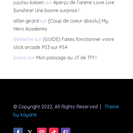
jujutsu kaisen
sur
Aperçu de l’anime Love Live
Sunshine! Une bonne surprise !
allan girard
sur
[Coup de coeur absolu] My
Hero Academia
Bellaïche
sur
(GUIDE) Faites fonctionner votre
stick arcade PS3 sur PS4
bravo
sur
Mon passage au JT de TF1 !
© Copyright 2022, All Rights Reserved |
Theme
by kayane