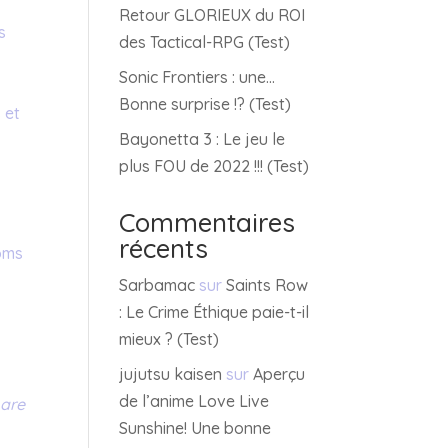
Retour GLORIEUX du ROI
s
des Tactical-RPG (Test)
Sonic Frontiers : une…
Bonne surprise !? (Test)
 et
Bayonetta 3 : Le jeu le
plus FOU de 2022 !!! (Test)
Commentaires
récents
noms
Sarbamac
sur
Saints Row
: Le Crime Éthique paie-t-il
mieux ? (Test)
jujutsu kaisen
sur
Aperçu
de l’anime Love Live
 are
Sunshine! Une bonne