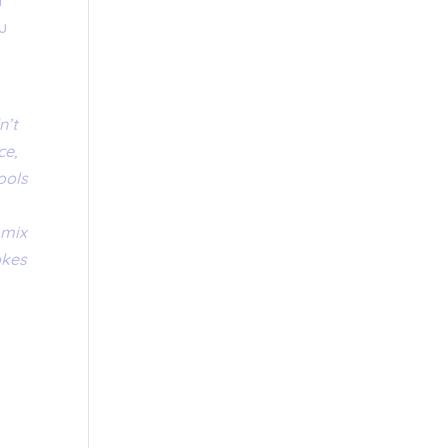
i
Du
n’t
ce,
ools
 mix
okes