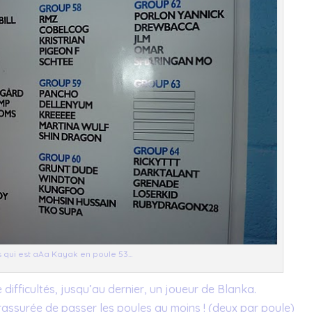
 qui est aAa Kayak en poule 53...
difficultés, jusqu’au dernier, un joueur de Blanka.
is rassurée de passer les poules au moins ! (deux par poule)