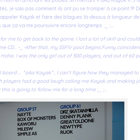
mon nom en affichant les poules…en mettant « aAa Kayak »…J’a
ités, je sais pas comment ils ont pu se tromper à ce point !!!! 
m’appeler Kayak et faire des blagues là-dessus à longueur de
is que ça va me poursuivre encore longtemps ;_ ;…
e for me to get back to the game. I lost a lot of skill and could
ame CD… -_-
After that, my SSFIV pool begins.
Funny coïnciden
 Haha. I was the only girl out of 300 players, and out of 60 p
l board … “aAa Kayak”… I can’t figure how they managed to
ench players had a good laugh calling me Kayak and making j
 this is going to follow me for a long time ;_ ;…