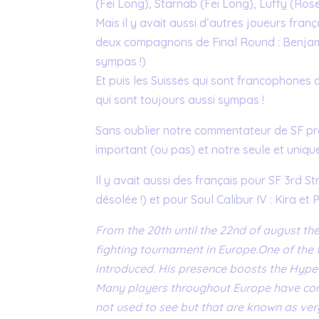
(Fei Long), Starnab (Fei Long), Luffy (Ros
Mais il y avait aussi d’autres joueurs franç
deux compagnons de Final Round : Benjamin
sympas !)
Et puis les Suisses qui sont francophone
qui sont toujours aussi sympas !
Sans oublier notre commentateur de SF pr
important (ou pas) et notre seule et uniqu
Il y avait aussi des français pour SF 3rd 
désolée !) et pour Soul Calibur IV : Kira et 
From the 20th until the 22nd of august the
fighting tournament in Europe.
One of the 
introduced. His presence boosts the Hype
Many players throughout Europe have come
not used to see but that are known as ve