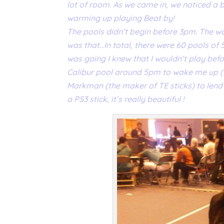
lot of room. As we came in, we noticed a
warming up playing Beat by!
The pools didn’t begin before 3pm. The wa
was that…In total, there were 60 pools of 5
was going I knew that I wouldn’t play befo
Calibur pool around 5pm to wake me up (Stil
Markman (the maker of TE sticks) to lend m
a PS3 stick, it’s really beautiful !