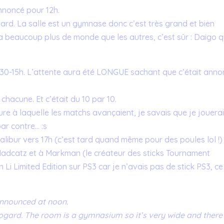
annoncé pour 12h.
ard. La salle est un gymnase donc c’est très grand et bien
 a beaucoup plus de monde que les autres, c’est sûr : Daigo q
0-15h. L’attente aura été LONGUE sachant que c’était anno
 chacune. Et c’était du 10 par 10.
lure à laquelle les matchs avançaient, je savais que je jouera
ar contre… :s
Calibur vers 17h (c’est tard quand même pour des poules lol !)
Madcatz et à Markman (le créateur des sticks Tournament
 Li Limited Edition sur PS3 car je n’avais pas de stick PS3, ce
announced at noon.
ogard. The room is a gymnasium so it’s very wide and there 