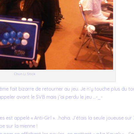
Chun Li Stick
me fait bizarre de retourner au jeu. Je n’y touche plus du to
rappeler avant le SVB mais j’ai perdu le jeu …-_-
 est appelé « Anti-Girl ». ..haha. J’étais la seule joueuse sur
mbe sur la mienne !