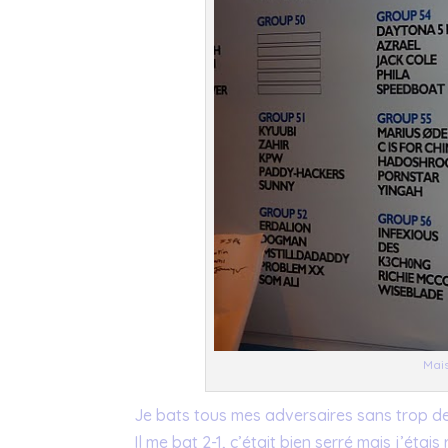
Mais
Je bats tous mes adversaires sans trop de 
Il me bat 2-1, c’était bien serré mais j’éta