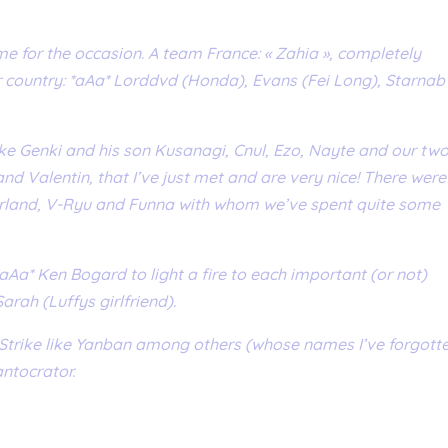
e for the occasion. A team France: « Zahia », completely
 country: *aAa* Lorddvd (Honda), Evans (Fei Long), Starnab 
like Genki and his son Kusanagi, Cnul, Ezo, Nayte and our tw
 Valentin, that I’ve just met and are very nice! There were
erland, V-Ryu and Funna with whom we’ve spent quite some
aAa* Ken Bogard to light a fire to each important (or not)
rah (Luffys girlfriend).
Strike like Yanban among others (whose names I’ve forgott
antocrator.