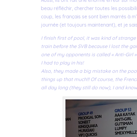
Aussi, ils ont fait une énorme erreur sur 
beau réfléchir, chercher toutes les possibil
coup, les français se sont bien marrés à 
journée (et toujours maintenant), et je sa
I finish first of pool, it was kind of strang
train before the SVB because I lost the g
one of my opponents is called « Anti-Girl »
I had to play in his!
Also, they made a big mistake on the poo
things up that much!!! Of course, the Fr
all day long (they still do now), I and know