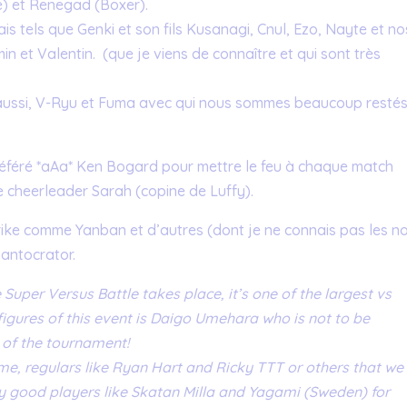
e) et Renegad (Boxer).
ais tels que Genki et son fils Kusanagi, Cnul, Ezo, Nayte et no
 et Valentin. (que je viens de connaître et qui sont très
s aussi, V-Ryu et Fuma avec qui nous sommes beaucoup restés
éféré *aAa* Ken Bogard pour mettre le feu à chaque match
e cheerleader Sarah (copine de Luffy).
Strike comme Yanban et d’autres (dont je ne connais pas les 
Pantocrator.
 Super Versus Battle takes place, it’s one of the largest vs
figures of this event is Daigo Umehara who is not to be
 of the tournament!
, regulars like Ryan Hart and Ricky TTT or others that we
ry good players like Skatan Milla and Yagami (Sweden) for