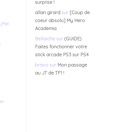
surprise !
allan girard
sur
[Coup de
coeur absolu] My Hero
(Fei
Academia
Bellaïche
sur
(GUIDE)
o
Faites fonctionner votre
stick arcade PS3 sur PS4
bravo
sur
Mon passage
au JT de TF1 !
en