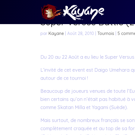
Super Versus Battle (
par
Kayane
|
Août 28, 2010
|
Tournois
|
5 comme
Du 20 au 22 Août a eu lieu le Super Versus 
L’invité de cet event est Daigo Umehara q
autour de ce tournoi !
Beaucoup de joueurs venues de toute l’Eu
bien certains qu’on n’était pas habitué à 
comme Skatan Milla et Yagami (Suède).
Mais surtout, de nombreux français se son
complètement craquée et au top de sa for