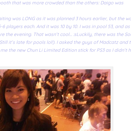
 booth that was more crowded than the others: Daigo was
iting was LONG as it was planned 3 hours earlier, but the w
-6 players each. And it was 10 by 10. I was in pool 53, and as 
re the evening. That wasn’t cool… :sLuckily, there was the So
l it’s late for pools lol!). I asked the guys of Madcatz and 
e the new Chun Li Limited Edition stick for PS3 as I didn’t 