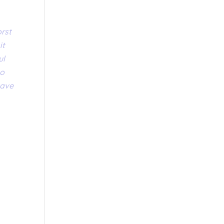
orst
it
ul
to
have