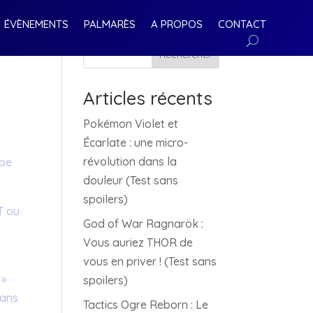
ÉVÈNEMENTS
PALMARÈS
A PROPOS
CONTACT
Rechercher
Articles récents
Pokémon Violet et
Écarlate : une micro-
révolution dans la
ype
douleur (Test sans
spoilers)
T ou
God of War Ragnarök :
Vous auriez THOR de
vous en priver ! (Test sans
 »
spoilers)
vans
Tactics Ogre Reborn : Le