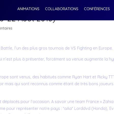
ANIMATIONS
COLLABORATIONS
CONFÉRENCES
20-22 Août 2010)
ntaires
Battle, l’un des plus gros tournois de VS Fighting en Europe.
ui n’est plus à présenter, forcément sa venue augmente la h
rope sont venus, des habitués comme Ryan Hart et Ricky TT
voir mais qui sont reconnus comme étant de très bons joueurs
t déplacés pour l’occasion. A savoir une team France « Zahia
me pour représenter notre pays : *aAa* Lorddvd (Honda), E