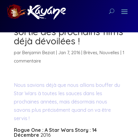
Star Wars : Les dates de
sortie des prochains films
déjà dévoilées !
par
Benjamin Beziat
|
Jan 7, 2016
|
Brèves
,
Nouvelles
|
1
commentaire
Nous savions déjà que nous allions bouffer du
Star Wars à toutes les sauces dans les
prochaines années, mais désormais nous
savons plus précisément quand on va être
servis !
Rogue One : A Star Wars Story :
14
Décembre
2016