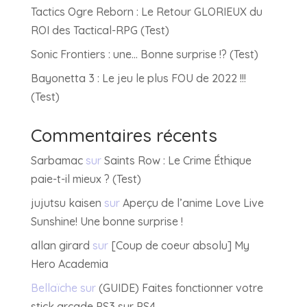
Tactics Ogre Reborn : Le Retour GLORIEUX du
ROI des Tactical-RPG (Test)
Sonic Frontiers : une… Bonne surprise !? (Test)
Bayonetta 3 : Le jeu le plus FOU de 2022 !!!
(Test)
Commentaires récents
Sarbamac
sur
Saints Row : Le Crime Éthique
paie-t-il mieux ? (Test)
jujutsu kaisen
sur
Aperçu de l’anime Love Live
Sunshine! Une bonne surprise !
allan girard
sur
[Coup de coeur absolu] My
Hero Academia
Bellaïche
sur
(GUIDE) Faites fonctionner votre
stick arcade PS3 sur PS4