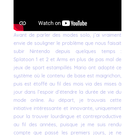
Avant de parler des modes solo, j’ai vraiment
envie de souligner le problème que nous faisait
subir Nintendo depuis quelques temps :
Splatoon 1 et 2 et Arms en plus de pas mal de
jeux de sport estampillés Mario ont adopté ce
système où le contenu de base est maigrichon,
puis est étoffé au fil des mois via des mises à
jour dans l’espoir d’étendre la durée de vie du
mode online. Au départ, je trouvais cette
initiative intéressante et innovante, uniquement
pour la trouver lourdingue et contreproductive
au fil des années, puisque je me suis rendu
compte que passé les premiers jours, je ne