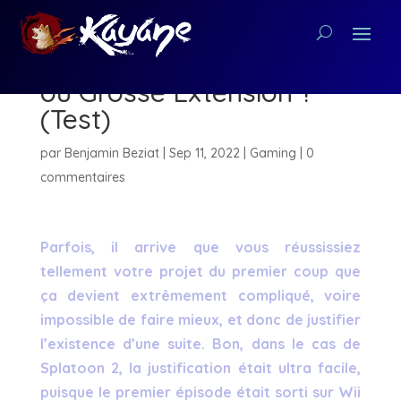
Splatoon 3 : Vraie Suite
ou Grosse Extension ?
(Test)
par
Benjamin Beziat
|
Sep 11, 2022
|
Gaming
|
0
commentaires
Parfois, il arrive que vous réussissiez
tellement votre projet du premier coup que
ça devient extrêmement compliqué, voire
impossible de faire mieux, et donc de justifier
l’existence d’une suite. Bon, dans le cas de
Splatoon 2, la justification était ultra facile,
puisque le premier épisode était sorti sur Wii