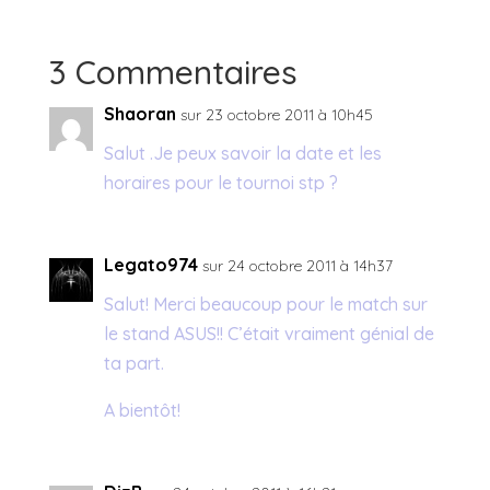
3 Commentaires
Shaoran
sur 23 octobre 2011 à 10h45
Salut .Je peux savoir la date et les
horaires pour le tournoi stp ?
Legato974
sur 24 octobre 2011 à 14h37
Salut! Merci beaucoup pour le match sur
le stand ASUS!! C’était vraiment génial de
ta part.
A bientôt!