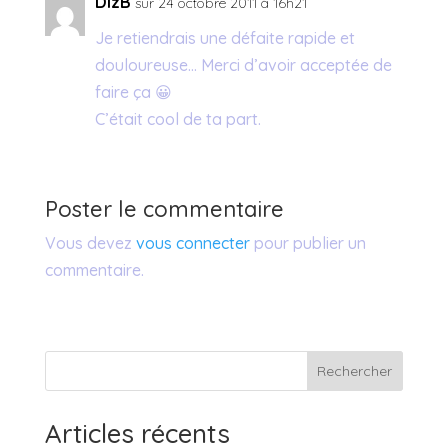
DizB
sur 24 octobre 2011 à 16h21
Je retiendrais une défaite rapide et
douloureuse… Merci d’avoir acceptée de
faire ça 😀
C’était cool de ta part.
Poster le commentaire
Vous devez
vous connecter
pour publier un
commentaire.
Rechercher
Articles récents