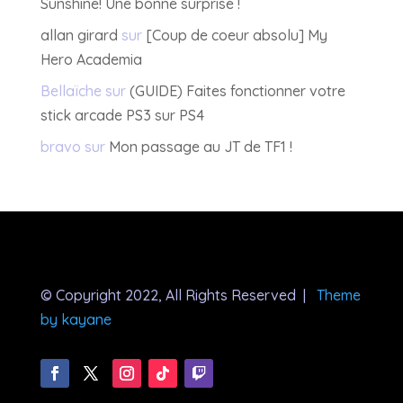
Sunshine! Une bonne surprise !
allan girard
sur
[Coup de coeur absolu] My
Hero Academia
Bellaïche
sur
(GUIDE) Faites fonctionner votre
stick arcade PS3 sur PS4
bravo
sur
Mon passage au JT de TF1 !
© Copyright 2022, All Rights Reserved |
Theme
by kayane