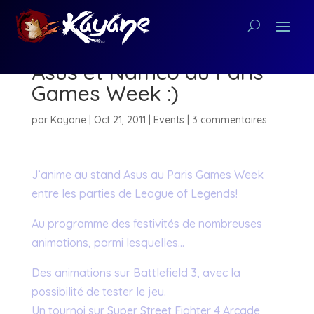
Retrouvez-moi au stand
Asus et Namco au Paris
Games Week :)
par
Kayane
|
Oct 21, 2011
|
Events
|
3 commentaires
J’anime au stand Asus au Paris Games Week
entre les parties de League of Legends!
Au programme des festivités de nombreuses
animations, parmi lesquelles…
Des animations sur Battlefield 3, avec la
possibilité de tester le jeu.
Un tournoi sur Super Street Fighter 4 Arcade