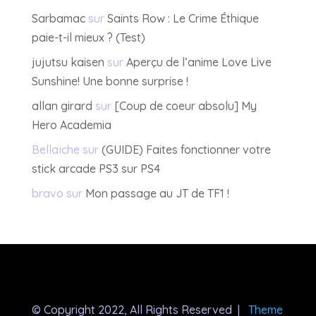
Sarbamac
sur
Saints Row : Le Crime Éthique
paie-t-il mieux ? (Test)
jujutsu kaisen
sur
Aperçu de l’anime Love Live
Sunshine! Une bonne surprise !
allan girard
sur
[Coup de coeur absolu] My
Hero Academia
Bellaïche
sur
(GUIDE) Faites fonctionner votre
stick arcade PS3 sur PS4
bravo
sur
Mon passage au JT de TF1 !
© Copyright 2022, All Rights Reserved |
Theme