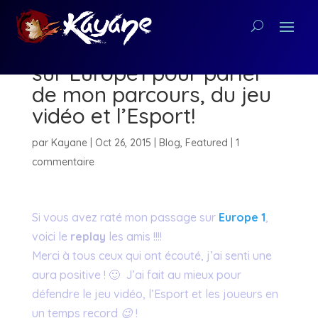
Replay de mon passage
sur Europe1 pour parler
de mon parcours, du jeu
vidéo et l’Esport!
par
Kayane
|
Oct 26, 2015
|
Blog
,
Featured
|
1
commentaire
Si vous avez raté mon passage sur
Europe 1
,
voici le
replay
les amis !!!!
Merci à tous ceux qui ont écouté, j’ai senti une
aura positive ! 🙂 J’ai fait au mieux pour
défendre le jeu vidéo, l’Esport et les joueurs en
un temps record
😉
!