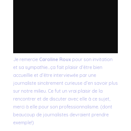
Je remercie
Caroline Roux
pour son invitation
et sa sympathie…ça fait plaisir d’être bien
accueillie et d’être interviewée par une
journaliste sincèrement curieuse d’en savoir plus
sur notre milieu. Ce fut un vrai plaisir de la
rencontrer et de discuter avec elle à ce sujet,
merci à elle pour son professionnalisme. (dont
beaucoup de journalistes devraient prendre
exemple!)