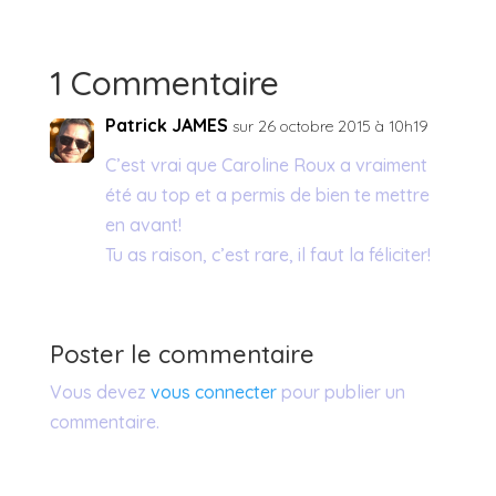
1 Commentaire
Patrick JAMES
sur 26 octobre 2015 à 10h19
C’est vrai que Caroline Roux a vraiment
été au top et a permis de bien te mettre
en avant!
Tu as raison, c’est rare, il faut la féliciter!
Poster le commentaire
Vous devez
vous connecter
pour publier un
commentaire.