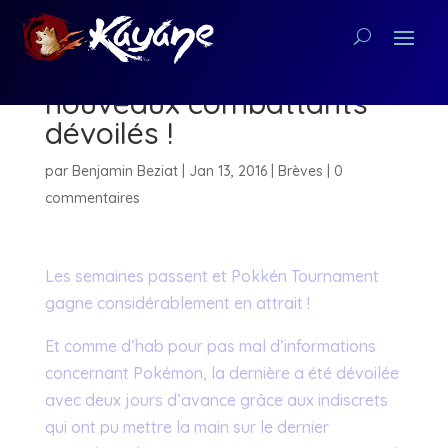
Pokkén Tournament : 3
nouveaux combattants
dévoilés !
par
Benjamin Beziat
|
Jan 13, 2016
|
Brèves
|
0
commentaires
Les semaines passent et Pokkén Tournament
gagne considérablement en attrait !
Et comme d’hab pour pas mal d’informations
concernant Pokémon, la dernière a été dévoilée
avec deux jours d’avance grâce aux indiscrets
qui ont pu mettre la main sur le dernier