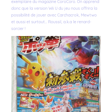
exemplaire du magazine CoroCoro. On apprend
donc que la version Wii U du jeu nous offrira la
possibilité de jouer avec Carchacrok, Mewtwo
et aussi et surtout… Roussil, a.k.a le renard-
sorcier !