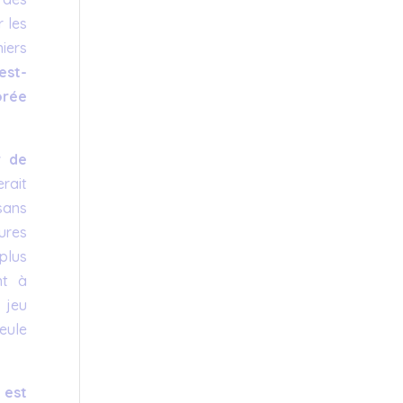
 les
iers
est-
orée
r de
rait
 sans
eures
 plus
nt à
 jeu
seule
 est