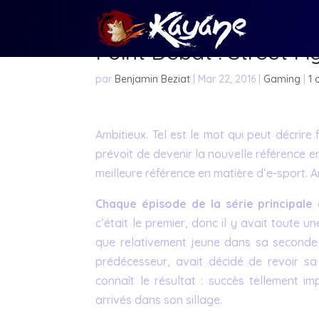
Point Débat : Street Fig
par
Benjamin Beziat
|
Mar 22, 2016
|
Gaming
|
1
Ambitieux. Tel est le mot qui peut décrire
prévoit de devenir la nouvelle référence en
meilleure référence en matière d’e-sport. A
Chaque épisode de la série principale
c’était le premier, donc il y avait toute 
que relativement jeune dans sa seconde vi
prédécesseur, avait décidé de revoir s
connaît le résultat : succès tellement im
arrivés dans son sillage.