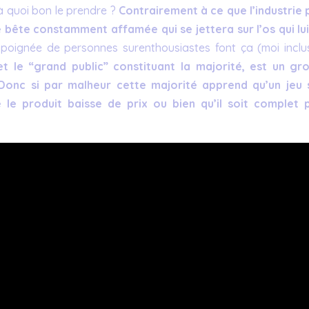
, à quoi bon le prendre ?
Contrairement à ce que l’industrie 
e bête constamment affamée qui se jettera sur l’os qui lui
 poignée de personnes surenthousiastes font ça (moi inclus
et le “grand public” constituant la majorité, est un gr
 Donc si par malheur cette majorité apprend qu’un jeu 
 le produit baisse de prix ou bien qu’il soit complet 