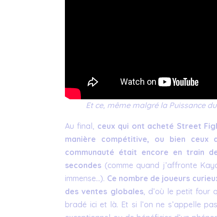
Et ce, même malgré la Puissance du 
Au final,
ceux qui ont acheté Street Fig
manière compétitive, ou bien ceux q
communauté était encore en train de
secondes
(comme quand j’affronte Kaya
immense…).
Ce nombre de joueurs curieux
des ventes globales
, d’où le petit four
bradé ici et là. Et si l’on ne s’appelle 