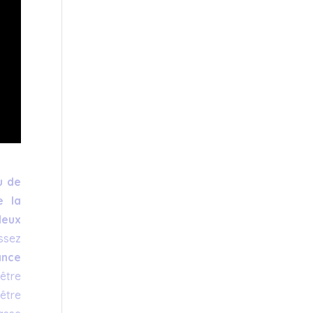
u de
e la
deux
ssez
ance
 être
être