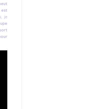
peut
 est
, je
oupe
sort
pour