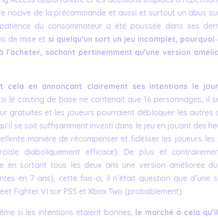
re nocive de la précommande et aussi et surtout un abus sur
a patience du consommateur a été poussée dans ses dern
is de mise et
si quelqu’un sort un jeu incomplet, pourquoi 
 l’acheter, sachant pertinemment qu’une version améli
 cela en annonçant clairement ses intentions le jou
 le casting de base ne contenait que 16 personnages, il se
our gratuites et les joueurs pourraient débloquer les autres
u’il se soit suffisamment investi dans le jeu en jouant des h
cellente manière de récompenser et fidéliser les joueurs les
rciale diaboliquement efficace). De plus et contraireme
ie en sortant tous les deux ans une version améliorée du
ntes en 7 ans), cette fois-ci, il n’était question que d’une 
treet Fighter VI sur PS5 et Xbox Two (probablement).
même si les intentions étaient bonnes,
le marché a cela qu’il