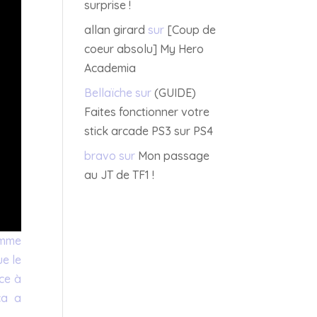
surprise !
allan girard
sur
[Coup de
coeur absolu] My Hero
Academia
Bellaïche
sur
(GUIDE)
Faites fonctionner votre
stick arcade PS3 sur PS4
bravo
sur
Mon passage
au JT de TF1 !
comme
e le
ce à
ça a