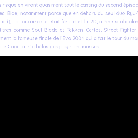
ros risque en virant quasiment tout le casting du second épiso
lles. Bide, notamment parce que en dehors du seul duo Ryu
tard), la concurrence était féroce et la 2D, même si absolu
titres comme Soul Blade et Tekken. Certes, Street Fighter I
nt la fameuse finale de l’Evo 2004 qui a fait le tour du mo
is par Capcom n’a hélas pas payé des masses.