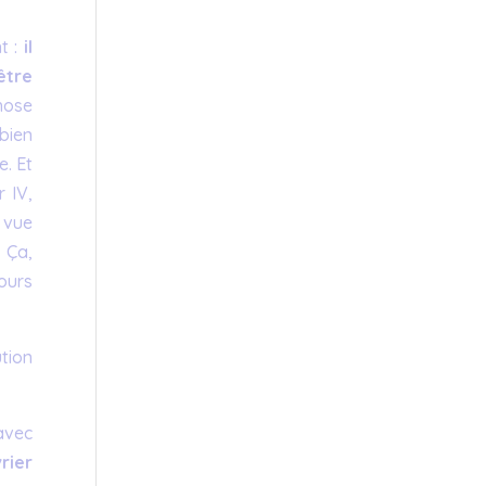
t :
il
être
hose
 bien
e. Et
 IV,
 vue
 Ça,
ours
ution
 avec
rier