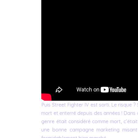
Puis Street Fighter IV est sorti. Le risque
mort et enterré depuis des années ! Dans 
genre était considéré comme mort, c’était
une bonne campagne marketing misant é
formidablement bien marché.