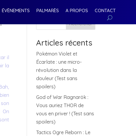
ÉVÈNEMENTS
PALMARÈS
A PROPOS
CONTACT
?
Rechercher
Articles récents
Pokémon Violet et
ar il
Écarlate : une micro-
ir la
révolution dans la
douleur (Test sans
spoilers)
Bah,
 bien
God of War Ragnarök :
 son
Vous auriez THOR de
… On
vous en priver ! (Test sans
sont
spoilers)
Tactics Ogre Reborn : Le