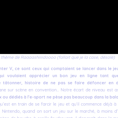
thème de Raaaashiiiidoooo (fallait que je la case, désolé)
hter V, ce sont ceux qui comptaient se lancer dans le je
ui voulaient apprécier un bon jeu en ligne tant qu
 tâtonner, histoire de ne pas se faire défoncer en 
ne sur scène en convention… Notre écart de niveau est a
 ou dédiés à l’e-sport ne pèse pas beaucoup dans la bal
 qu’est en train de se farcir le jeu et qu’il commence déjà à
pas Nintendo, quand on sort un jeu sur le marché, à moins d’