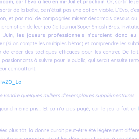
pcom, car l’Evo a lieu en mi-Juillet prochain
. Or, sortir le j
sortir de la boîte, ce n’était pas une option viable. L’Evo, c’e
ston, et pas mal de compagnies misent désormais dessus ou 
 promotion de leur jeu (le tournoi Super Smash Bros. Invitati
n Juin, les joueurs professionnels n’auraient donc eu
er
(si on compte les multiples bêtas) et comprendre les subti
 de créer des tactiques efficaces pour les contrer. De fait,
 passionnants à suivre pour le public, qui serait ensuite ten
lleur combattant.
YIwZO_Lo
re vendre quelques milliers d’exemplaires supplémentaires.
 quand même pris… Et ça n’a pas payé, car le jeu a fait un
nées plus tôt, la donne aurait peut-être été légèrement différ
ly Access opportuniste et les décisions stupides à répétitio