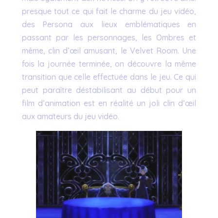
presque tout ce qui fait le charme du jeu vidéo,
des Persona aux lieux emblématiques en
passant par les personnages, les Ombres et
même, clin d’œil amusant, le Velvet Room. Une
fois la journée terminée, on découvre la même
transition que celle effectuée dans le jeu. Ce qui
peut paraître déstabilisant au début pour un
film d’animation est en réalité un joli clin d’œil
aux amateurs du jeu vidéo.