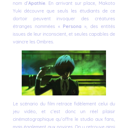
nom d’
Apathie
. En arrivant sur place, Makoto
Yuki découvre que seuls les étudiants de ce
dortoir peuvent invoquer des créatures
étranges nommées «
Persona
», des entités
issues de leur inconscient, et seules capables de
vaincre les Ombres.
Le scénario du film retrace fidèlement celui du
jeu vidéo, et c’est donc un réel plaisir
cinématographique qu’offre le studio aux fans,
mais également aux novices. On y retrouve ainsi