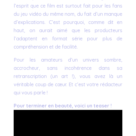
l’esprit que ce film est surtout fait pour les fans
du jeu vidéo du même nom, du fait d’un manque
d’explications. C’est pourquoi, comme dit en
haut, on aurait aimé que les producteurs
l’adaptent en format série pour plus de
compréhension et de facilité.
Pour les amateurs d’un univers sombre,
accrocheur, sans incohérence dans sa
retranscription (un art !), vous avez là un
véritable coup de cœur. Et c’est votre rédacteur
qui vous parle !
Pour terminer en beauté, voici un teaser !