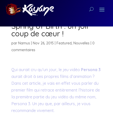
Persona 3 The Movie –
Spring of Birth : un joli
coup de cœur !
par
Namus
|
Nov 26, 2015
|
Featured
,
Nouvelles
|
0
commentaires
Qui aurait cru qu’un jour, le jeu vidéo
Persona 3
aurait droit à ses propres films d’animation ?
Dans cet article, je vais en effet vous parler du
premier film qui retrace entièrement l’histoire de
la première partie du jeu vidéo du même nom,
Persona 3. Un jeu que, par ailleurs, je vous
recommande vivement.