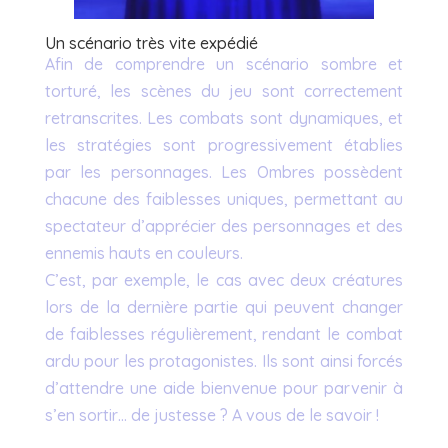
Un scénario très vite expédié
Afin de comprendre un scénario sombre et
torturé, les scènes du jeu sont correctement
retranscrites. Les combats sont dynamiques, et
les stratégies sont progressivement établies
par les personnages. Les Ombres possèdent
chacune des faiblesses uniques, permettant au
spectateur d’apprécier des personnages et des
ennemis hauts en couleurs.
C’est, par exemple, le cas avec deux créatures
lors de la dernière partie qui peuvent changer
de faiblesses régulièrement, rendant le combat
ardu pour les protagonistes. Ils sont ainsi forcés
d’attendre une aide bienvenue pour parvenir à
s’en sortir… de justesse ? A vous de le savoir !