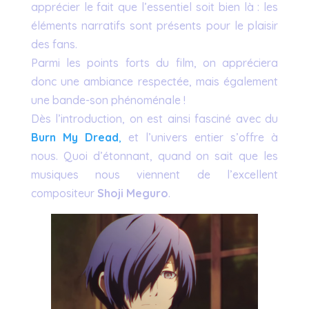
apprécier le fait que l’essentiel soit bien là : les
éléments narratifs sont présents pour le plaisir
des fans.
Parmi les points forts du film, on appréciera
donc une ambiance respectée, mais également
une bande-son phénoménale !
Dès l’introduction, on est ainsi fasciné avec du
Burn My Dread
,
et l’univers entier s’offre à
nous. Quoi d’étonnant, quand on sait que les
musiques nous viennent de l’excellent
compositeur
Shoji Meguro
.