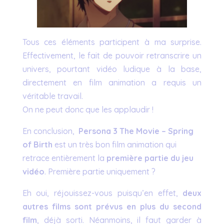
Tous ces éléments participent à ma surprise.
Effectivement, le fait de pouvoir retranscrire un
univers, pourtant vidéo ludique à la base,
directement en film animation a requis un
véritable travail.
On ne peut donc que les applaudir !
En conclusion,
Persona 3 The Movie – Spring
of Birth
est un très bon film animation qui
retrace entièrement la
première partie du jeu
vidéo
. Première partie uniquement ?
Eh oui, réjouissez-vous puisqu’en effet,
deux
autres films sont prévus en plus du second
film
, déjà sorti. Néanmoins, il faut garder à