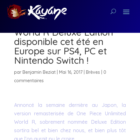
One Piece Unlimited
World R Deluxe Edition
disponible cet été en
Europe sur PS4, PC et
Nintendo Switch !
par
Benjamin Beziat
|
Mai 16, 2017
|
Brèves
|
0
commentaires
Annoncé la semaine dernière au Japon, la
version remasterisée de One Piece Unlimited
World R, sobrement nommée Deluxe Edition
sortira bel et bien chez nous, et bien plus tôt
que l’on aurait pu le croire.