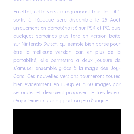
En effet, cette version regroupant tous les DLC
sortis à l’époque sera disponible le 25 Août
uniquement en dématérialisé sur PS4 et PC, puis
quelques semaines plus tard en version boîte
sur Nintendo Switch, qui semble bien partie pour
être la meilleure version, car, en plus de la
portabilité, elle permettra à deux joueurs de
s’amuser ensemble grâce à la magie des Joy-
Cons. Ces nouvelles versions tourneront toutes
bien évidemment en 1080p et à 60 images par
secondes et devraient proposer de très légers
réajustements par rapport au jeu d’origine.