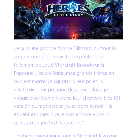
Je suis une grande fan de Blizzard, surtout la
saga Starcraft, depuis toute petite ! J’ai
tellement squatté Starcraft Broodwar à
l’époque, j’avais 8ans…mes grands frères en
avaient marre, je squattais leur pc et ils
m’interdisaient presque de jouer…alors, je
venais discrètement dans leur chambre très tôt,
vers 6h du matin pour jouer dans le noir… ils
étaient étonnés que je sois encore + accro
qu’eux à ce jeu ! xD *souvenirs* !
J’ai beaucoup moins joué à Starcraft II vu que