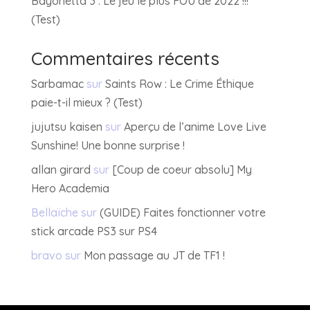
Bayonetta 3 : Le jeu le plus FOU de 2022 !!!
(Test)
Commentaires récents
Sarbamac
sur
Saints Row : Le Crime Éthique
paie-t-il mieux ? (Test)
jujutsu kaisen
sur
Aperçu de l’anime Love Live
Sunshine! Une bonne surprise !
allan girard
sur
[Coup de coeur absolu] My
Hero Academia
Bellaïche
sur
(GUIDE) Faites fonctionner votre
stick arcade PS3 sur PS4
bravo
sur
Mon passage au JT de TF1 !