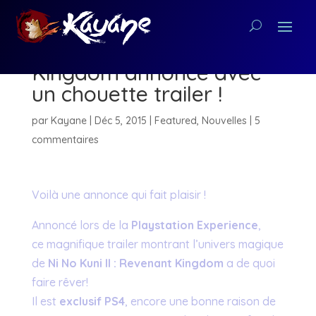
Ni No Kuni II : Revenant
Kingdom annoncé avec
un chouette trailer !
par
Kayane
|
Déc 5, 2015
|
Featured
,
Nouvelles
|
5
commentaires
Voilà une annonce qui fait plaisir !
Annoncé lors de la
Playstation Experience
,
ce magnifique trailer montrant l’univers magique
de
Ni No Kuni II
: Revenant Kingdom
a de quoi
faire rêver!
Il est
exclusif PS4
, encore une bonne raison de