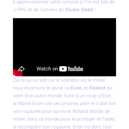
s’approvisionner cette console si l’on est fan de
J-RPG et de l’univers du
Studio Ghibli
!
De ce qu’on sait sur le scénario via le trailer,
nous incarnons le jeune roi
Evan,
et
Roland
qui
vient d’un autre monde. Suite à un coup d’Etat,
le fébrile Evan voit ses proches périr et il doit fuir
son royaume pour survivre. Roland décide de
rester dans ce monde pour le protéger et l’aider
à reconquérir son royaume. Evan va donc tout