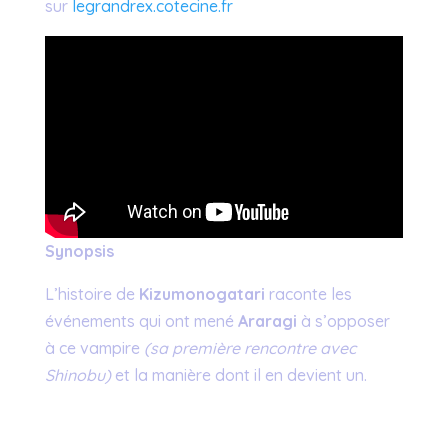
sur
legrandrex.cotecine.fr
Synopsis
L’histoire de
Kizumonogatari
raconte les
événements qui ont mené
Araragi
à s’opposer
à ce vampire
(sa première rencontre avec
Shinobu)
et la manière dont il en devient un.