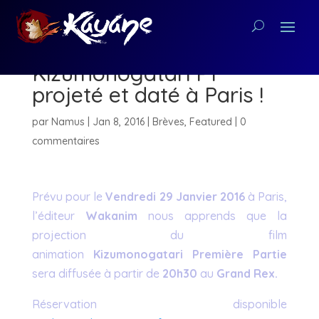
Le film animation
Kizumonogatari P1
projeté et daté à Paris !
par
Namus
|
Jan 8, 2016
|
Brèves
,
Featured
|
0
commentaires
Prévu pour le
Vendredi 29 Janvier 2016
à Paris,
l’éditeur
Wakanim
nous apprends que la
projection du film
animation
Kizumonogatari
Première Partie
sera diffusée à partir de
20h30
au
Grand Rex.
Réservation disponible