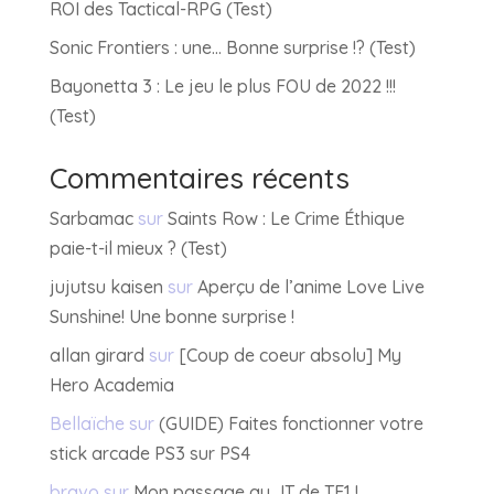
ROI des Tactical-RPG (Test)
Sonic Frontiers : une… Bonne surprise !? (Test)
Bayonetta 3 : Le jeu le plus FOU de 2022 !!!
(Test)
Commentaires récents
Sarbamac
sur
Saints Row : Le Crime Éthique
paie-t-il mieux ? (Test)
jujutsu kaisen
sur
Aperçu de l’anime Love Live
Sunshine! Une bonne surprise !
allan girard
sur
[Coup de coeur absolu] My
Hero Academia
Bellaïche
sur
(GUIDE) Faites fonctionner votre
stick arcade PS3 sur PS4
bravo
sur
Mon passage au JT de TF1 !