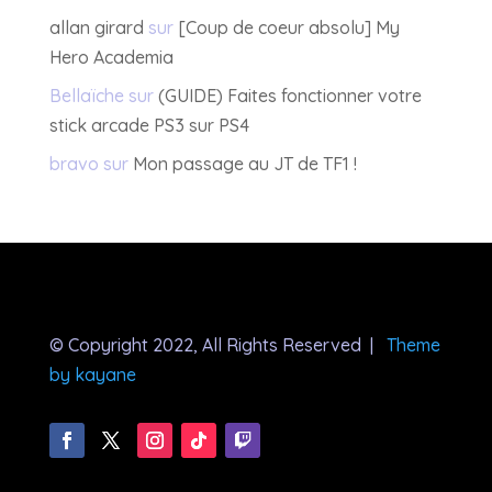
allan girard
sur
[Coup de coeur absolu] My
Hero Academia
Bellaïche
sur
(GUIDE) Faites fonctionner votre
stick arcade PS3 sur PS4
bravo
sur
Mon passage au JT de TF1 !
© Copyright 2022, All Rights Reserved |
Theme
by kayane