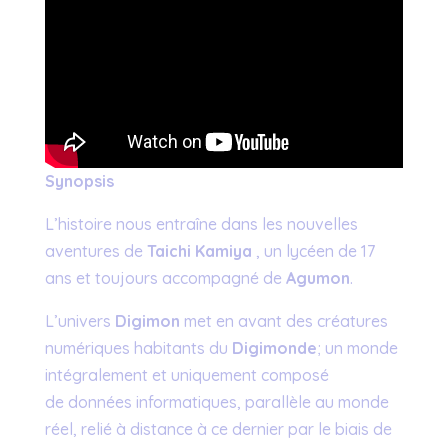
Synopsis
L’histoire nous entraîne dans les nouvelles
aventures de
Taichi Kamiya
, un lycéen de 17
ans et toujours accompagné de
Agumon
.
L’univers
Digimon
met en avant des créatures
numériques habitants du
Digimonde
; un monde
intégralement et uniquement composé
de données informatiques, parallèle au monde
réel, relié à distance à ce dernier par le biais de