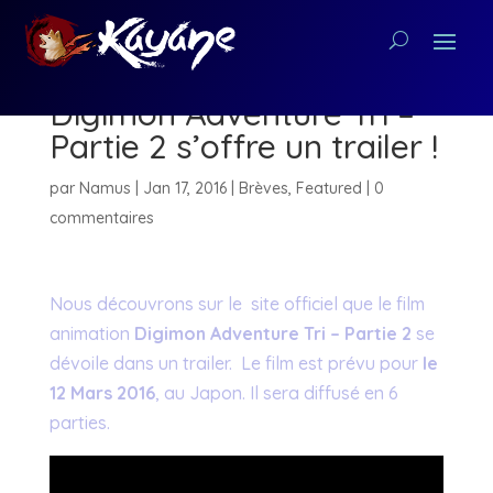
Le film animation
Digimon Adventure Tri –
Partie 2 s’offre un trailer !
par
Namus
|
Jan 17, 2016
|
Brèves
,
Featured
|
0
commentaires
Nous découvrons sur le site officiel que le film
animation
Digimon Adventure Tri – Partie 2
se
dévoile dans un trailer. Le film est prévu pour
le
12 Mars 2016
, au Japon. Il sera diffusé en 6
parties.