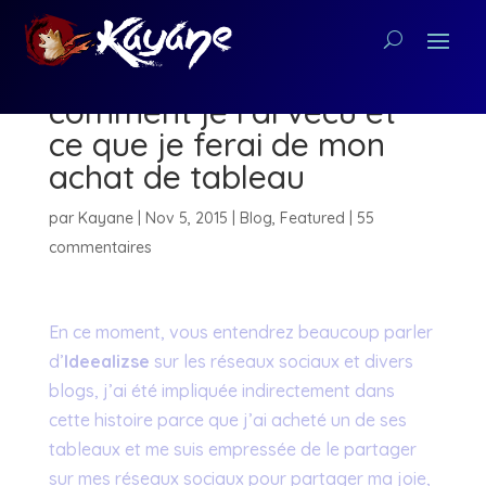
La polémique Ideealizse :
comment je l’ai vécu et
ce que je ferai de mon
achat de tableau
par
Kayane
|
Nov 5, 2015
|
Blog
,
Featured
|
55
commentaires
En ce moment, vous entendrez beaucoup parler
d’
Ideealizse
sur les réseaux sociaux et divers
blogs, j’ai été impliquée indirectement dans
cette histoire parce que j’ai acheté un de ses
tableaux et me suis empressée de le partager
sur mes réseaux sociaux pour partager ma joie,