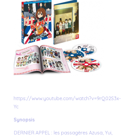
https://www.youtube.com/watch?v=9rQ02S3x-
Yc
Synopsis
DERNIER APPEL : les passagères Azusa, Yui,