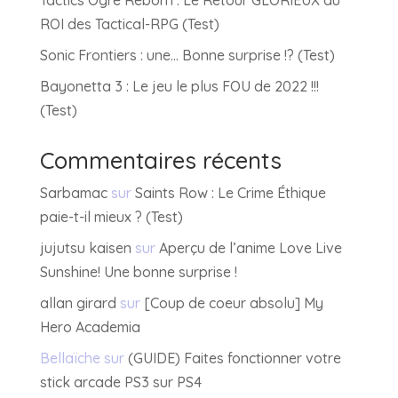
Tactics Ogre Reborn : Le Retour GLORIEUX du
ROI des Tactical-RPG (Test)
Sonic Frontiers : une… Bonne surprise !? (Test)
Bayonetta 3 : Le jeu le plus FOU de 2022 !!!
(Test)
Commentaires récents
Sarbamac
sur
Saints Row : Le Crime Éthique
paie-t-il mieux ? (Test)
jujutsu kaisen
sur
Aperçu de l’anime Love Live
Sunshine! Une bonne surprise !
allan girard
sur
[Coup de coeur absolu] My
Hero Academia
Bellaïche
sur
(GUIDE) Faites fonctionner votre
stick arcade PS3 sur PS4