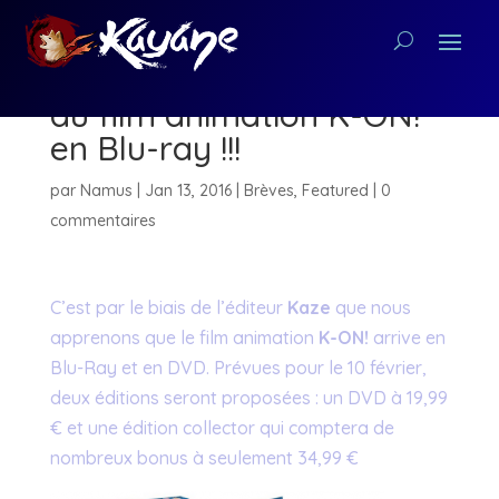
Kaze annonce la sortie
du film animation K-ON!
en Blu-ray !!!
par
Namus
|
Jan 13, 2016
|
Brèves
,
Featured
|
0
commentaires
C’est par le biais de l’éditeur
Kaze
que nous
apprenons que le film animation
K-ON!
arrive en
Blu-Ray et en DVD. Prévues pour le 10 février,
deux éditions seront proposées : un DVD à 19,99
€ et une édition collector qui comptera de
nombreux bonus à seulement 34,99 €