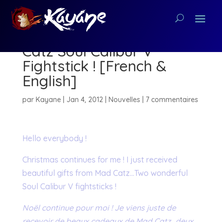
Kayane with the Mad
Catz Soul Calibur V
Fightstick ! [French &
English]
par
Kayane
|
Jan 4, 2012
|
Nouvelles
|
7 commentaires
Hello everybody !
Christmas continues for me ! I just received
beautiful gifts from Mad Catz…Two wonderful
Soul Calibur V fightsticks !
Noël continue pour moi ! Je viens juste de
recevoir de beaux cadeaux de Mad Catz…deux