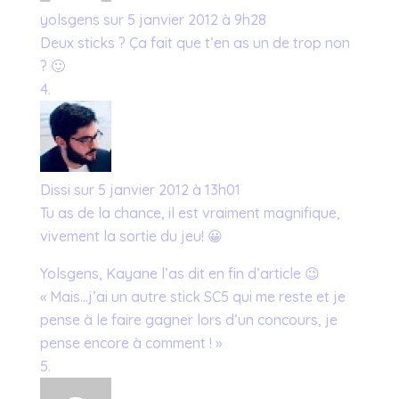
yolsgens
sur 5 janvier 2012 à 9h28
Deux sticks ? Ça fait que t’en as un de trop non
? 🙂
Dissi
sur 5 janvier 2012 à 13h01
Tu as de la chance, il est vraiment magnifique,
vivement la sortie du jeu! 😀
Yolsgens, Kayane l’as dit en fin d’article 😉
« Mais…j’ai un autre stick SC5 qui me reste et je
pense à le faire gagner lors d’un concours, je
pense encore à comment ! »