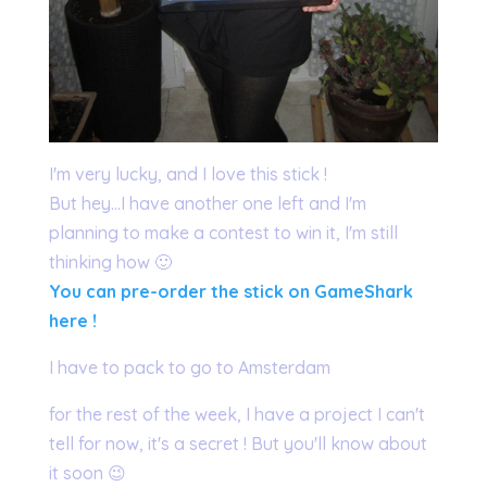
I'm very lucky, and I love this stick !
But hey…I have another one left and I'm
planning to make a contest to win it, I'm still
thinking how 🙂
You can pre-order the stick on GameShark
here !
I have to pack to go to Amsterdam
for the rest of the week, I have a project I can't
tell for now, it's a secret ! But you'll know about
it soon 😉