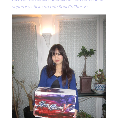
superbes sticks arcade Soul Calibur V !