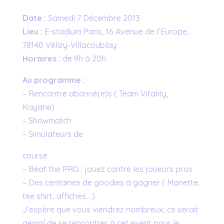
Date :
Samedi 7 Décembre 2013
Lieu :
E-stadium Paris, 16 Avenue de l’Europe,
78140 Vélizy-Villacoublay
Horaires :
de 9h à 20h
Au programme :
– Rencontre abonné(e)s ( Team Vitality,
Kayane)
– Showmatch
– Simulateurs de
course
– Beat the PRO : jouez contre les joueurs pros
– Des centaines de goodies à gagner ( Manette,
tee shirt, affiches….)
J’espère que vous viendrez nombreux, ce serait
génial de se rencontrer à cet event pour le