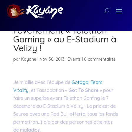
Kayane participe à
l’événement « Telethon
Gaming » au E-Stadium à
Velizy !
par
Kayane
|
Nov 30, 2013
|
Events
|
0 commentaires
Je m’allie avec l’équipe de
Gotaga
,
Team
Vitality
, et l’association «
Got To Share
» pour
faire un superbe event Telethon Gaming le 7
décembre au E-Stadium à Vélizy ! Le prix est de
5euros avec une Red Bull offerte, tous les fonds
permettron…t d’aider des personnes atteintes
de maladies.