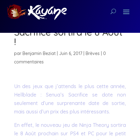
Hellblade : Senua’s
Sacrifice sortira le 8 Août
!
par
Benjamin Beziat
|
Juin 6, 2017
|
Brèves
|
0
commentaires
Un des jeux que j’attends le plus cette année,
Hellblade : Senua’s Sacrifice se dote non
seulement d’une surprenante date de sortie,
mais aussi d’un prix des plus intéressants.
En effet, le nouveau jeu de Ninja Theory sortira
le 8 Août prochain sur PS4 et PC pour le petit