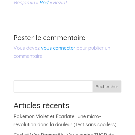
Benjamin «
Red
» Beziat
Poster le commentaire
Vous devez
vous connecter
pour publier un
commentaire.
Rechercher
Articles récents
Pokémon Violet et Écarlate : une micro-
révolution dans la douleur (Test sans spoilers)
God of War Ragnarök : Vous auriez THOR de