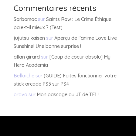
Commentaires récents
Sarbamac
sur
Saints Row : Le Crime Éthique
paie-t-il mieux ? (Test)
jujutsu kaisen
sur
Aperçu de l’anime Love Live
Sunshine! Une bonne surprise !
allan girard
sur
[Coup de coeur absolu] My
Hero Academia
Bellaïche
sur
(GUIDE) Faites fonctionner votre
stick arcade PS3 sur PS4
bravo
sur
Mon passage au JT de TF1 !