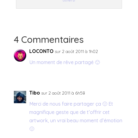
others!
4 Commentaires
LOCONTO
sur 2 août 2011 à 1h02
Un moment de rêve partagé 🙂
Tibo
sur 2 août 2011 à 6h58
Merci de nous faire partager ça 🙂 Et
magnifique geste que de t’offrir cet
artwork, un vrai beau moment d’émotion
🙂