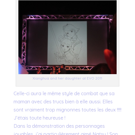
Xianghua and her daughter at EVO 2011
Celle-ci aura le même style de combat que sa
maman avec des trucs bien à elle aussi. Elles
sont vraiment trop mignonnes toutes les deux !!!!!
J’étais toute heureuse !
Dans la démonstration des personnages
jouables, j’ai particulièrement aimé Natsu ! Son