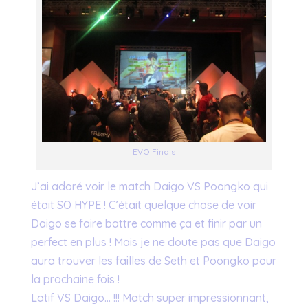
EVO Finals
J’ai adoré voir le match Daigo VS Poongko qui
était SO HYPE ! C’était quelque chose de voir
Daigo se faire battre comme ça et finir par un
perfect en plus ! Mais je ne doute pas que Daigo
aura trouver les failles de Seth et Poongko pour
la prochaine fois !
Latif VS Daigo… !!! Match super impressionnant,