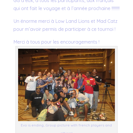
GG à eux, à tous les participants, aux français
qui ont fait le voyage et à l’année prochaine !!!!!!!!!
Un énorme merci à Low Land Lions et Mad Catz
pour m’avoir permis de participer à ce tournoi !
Merci à tous pour les encouragements !
Evo is ending...Group picture with french players and