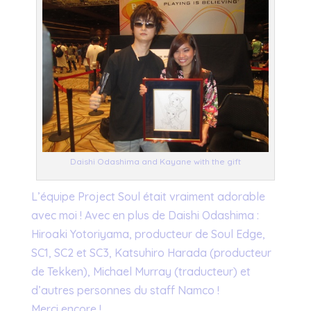
Daishi Odashima and Kayane with the gift
L’équipe Project Soul était vraiment adorable
avec moi ! Avec en plus de Daishi Odashima :
Hiroaki Yotoriyama, producteur de Soul Edge,
SC1, SC2 et SC3, Katsuhiro Harada (producteur
de Tekken), Michael Murray (traducteur) et
d’autres personnes du staff Namco !
Merci encore !