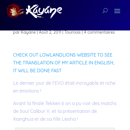
EVO 2011 : LAST DAY 3
par
Kayane
|
Août 2, 2011
|
Tournois
|
4 commentaires
CHECK OUT LOWLANDLIONS WEBSITE TO SEE
THE TRANSLATION OF MY ARTICLE IN ENGLISH,
IT WILL BE DONE FAST
Le dernier jour de l’EVO était incroyable et riche
en émotions !
Avant la finale Tekken 6 on a pu voir des matchs
de Soul Calibur V, et la présentation de
Xianghua et de sa fille Leisha !