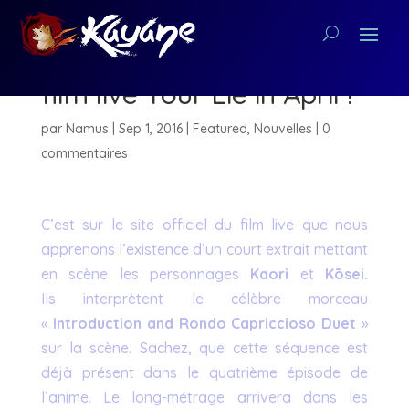
Découvrez un extrait du
film live Your Lie in April !
par
Namus
|
Sep 1, 2016
|
Featured
,
Nouvelles
|
0
commentaires
C’est sur le site officiel du film live que nous
apprenons l’existence d’un court extrait mettant
en scène les personnages
Kaori
et
Kōsei.
Ils
interprètent le célèbre morceau
«
Introduction and Rondo Capriccioso Duet
»
sur la scène. Sachez, que cette séquence est
déjà présent dans le quatrième épisode de
l’anime. Le long-métrage arrivera dans les