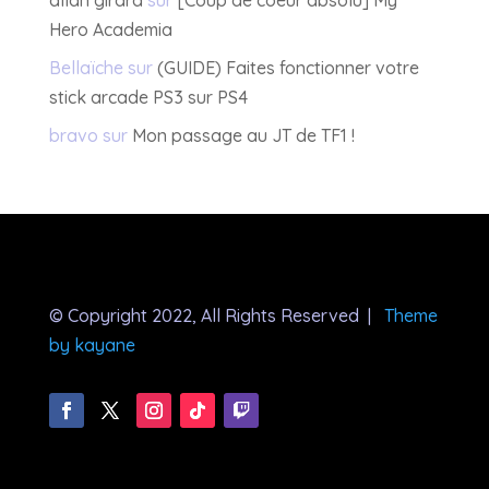
Hero Academia
Bellaïche
sur
(GUIDE) Faites fonctionner votre
stick arcade PS3 sur PS4
bravo
sur
Mon passage au JT de TF1 !
© Copyright 2022, All Rights Reserved |
Theme
by kayane