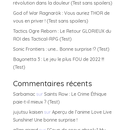
révolution dans la douleur (Test sans spoilers)
God of War Ragnarök : Vous auriez THOR de
vous en priver ! (Test sans spoilers)
Tactics Ogre Reborn : Le Retour GLORIEUX du
ROI des Tactical-RPG (Test)
Sonic Frontiers : une… Bonne surprise !? (Test)
Bayonetta 3 : Le jeu le plus FOU de 2022 !!!
(Test)
Commentaires récents
Sarbamac
sur
Saints Row : Le Crime Éthique
paie-t-il mieux ? (Test)
jujutsu kaisen
sur
Aperçu de l’anime Love Live
Sunshine! Une bonne surprise !
allan girard
sur
[Coup de coeur absolu] My