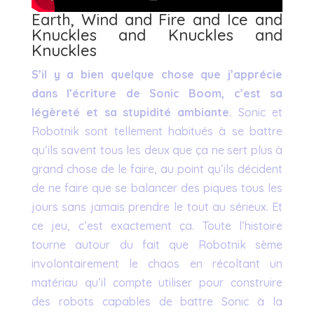
Earth, Wind and Fire and Ice and
Knuckles and Knuckles and
Knuckles
S’il y a bien quelque chose que j’apprécie
dans l’écriture de Sonic Boom, c’est sa
légèreté et sa stupidité ambiante.
Sonic et
Robotnik sont tellement habitués à se battre
qu’ils savent tous les deux que ça ne sert plus à
grand chose de le faire, au point qu’ils décident
de ne faire que se balancer des piques tous les
jours sans jamais prendre le tout au sérieux. Et
ce jeu, c’est exactement ça. Toute l’histoire
tourne autour du fait que Robotnik sème
involontairement le chaos en récoltant un
matériau qu’il compte utiliser pour construire
des robots capables de battre Sonic à la