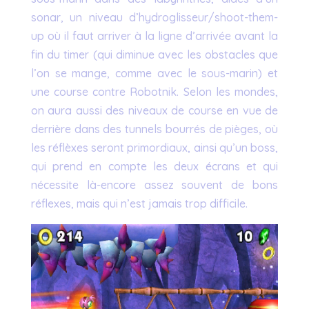
sonar, un niveau d’hydroglisseur/shoot-them-
up où il faut arriver à la ligne d’arrivée avant la
fin du timer (qui diminue avec les obstacles que
l’on se mange, comme avec le sous-marin) et
une course contre Robotnik. Selon les mondes,
on aura aussi des niveaux de course en vue de
derrière dans des tunnels bourrés de pièges, où
les réflèxes seront primordiaux, ainsi qu’un boss,
qui prend en compte les deux écrans et qui
nécessite là-encore assez souvent de bons
réflexes, mais qui n’est jamais trop difficile.