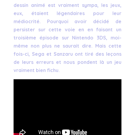
dessin animé est vraiment sympa, les jeux,
eux, étaient légendaires pour leur
médiocrité. Pourquoi avoir décidé de
persister sur cette voie en en faisant un
troisième épisode sur Nintendo 3DS, moi-
même non plus ne saurait dire. Mais cette
fois-ci, Sega et Sanzaru ont tiré des leçons
de leurs erreurs et nous pondent là un jeu
vraiment bien fichu.