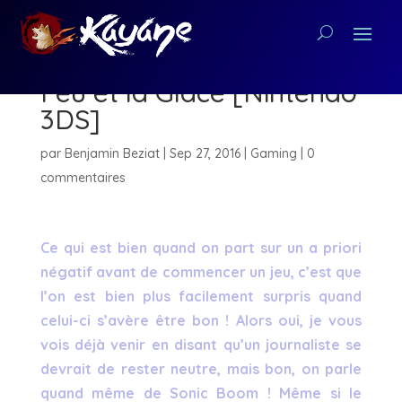
Critique : Sonic Boom – Le
Feu et la Glace [Nintendo
3DS]
par
Benjamin Beziat
|
Sep 27, 2016
|
Gaming
|
0
commentaires
Ce qui est bien quand on part sur un a priori
négatif avant de commencer un jeu, c’est que
l’on est bien plus facilement surpris quand
celui-ci s’avère être bon ! Alors oui, je vous
vois déjà venir en disant qu’un journaliste se
devrait de rester neutre, mais bon, on parle
quand même de Sonic Boom ! Même si le