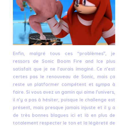
Enfin, malgré tous ces “problèmes”, je
ressors de Sonic Boom Fire and Ice plus
satisfait que je ne l’aurais imaginé. Ce n’est
certes pas le renouveau de Sonic, mais ça
reste un platformer compétent et sympa à
faire. Si vous avez un gamin qui aime l’univers,
il n’y a pas à hésiter, puisque le challenge est
présent, mais presque jamais injuste et il y a
de très bonnes blagues ici et là en plus de
totalement respecter le ton et la légèreté de