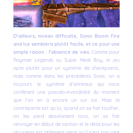
D’ailleurs, niveau difficulté, Sonic Boom Fire
and Ice semblera plutôt facile, et ce pour une
simple raison : l’absence de vies
. Comme pour
Rayman Legends ou Super Meat Boy, le jeu
opte plutôt pour un système de checkpoints,
mais comme dans les précédents Sonic, on a
toujours le système d’anneaux qui nous
confèrent une pseudo-invincibilité du moment
que l’on en a encore un sur soi. Mais la
contrepartie est qu’ici, quand on se fait toucher,
on les perd absolument tous, on se fait
renvoyer en début de section et le délai pour les
récupérer est tellement serré qu’il n’est pas rare