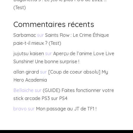
(Test)
Commentaires récents
Sarbamac
sur
Saints Row : Le Crime Éthique
paie-t-il mieux ? (Test)
jujutsu kaisen
sur
Aperçu de l’anime Love Live
Sunshine! Une bonne surprise !
allan girard
sur
[Coup de coeur absolu] My
Hero Academia
Bellaïche
sur
(GUIDE) Faites fonctionner votre
stick arcade PS3 sur PS4
bravo
sur
Mon passage au JT de TF1 !