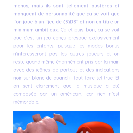
menus, mais ils sont tellement austères et
manquent de personnalité que ça se voit que
l’on joue à un “jeu de (3)DS” et non un titre un
minimum ambitieux
. Ça et puis, bon, ça se voit
que c’est un jeu conçu presque exclusivement
pour les enfants, puisque les modes bonus
n’intéresseront pas les autres joueurs et on
reste quand même énormément pris par la main
avec des icônes de partout et des indications
noir sur blanc de quand il faut faire tel truc. Et
on sent clairement que la musique a été
composée par un américain, car rien n’est
mémorable.