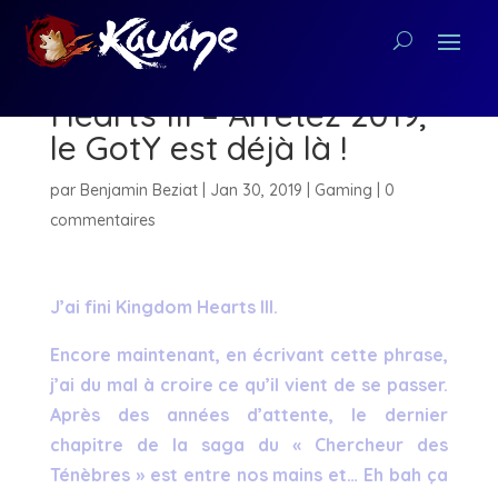
[Critique PS4] Kingdom
Hearts III – Arrêtez 2019,
le GotY est déjà là !
par
Benjamin Beziat
|
Jan 30, 2019
|
Gaming
|
0
commentaires
J’ai fini Kingdom Hearts III.
Encore maintenant, en écrivant cette phrase,
j’ai du mal à croire ce qu’il vient de se passer.
Après des années d’attente, le dernier
chapitre de la saga du « Chercheur des
Ténèbres » est entre nos mains et… Eh bah ça