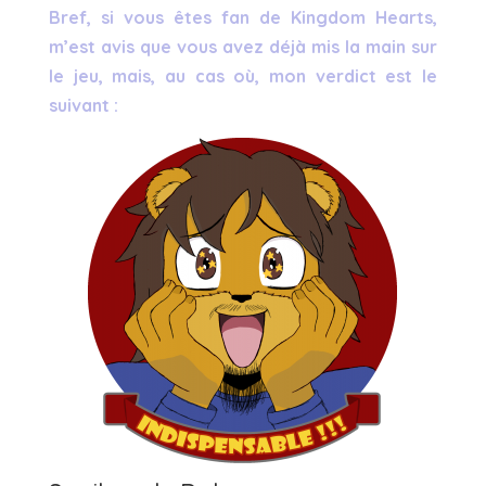
Bref, si vous êtes fan de Kingdom Hearts,
m’est avis que vous avez déjà mis la main sur
le jeu, mais, au cas où, mon verdict est le
suivant :