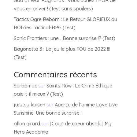
God of War Ragnarök : Vous auriez THOR de
vous en priver ! (Test sans spoilers)
Tactics Ogre Reborn : Le Retour GLORIEUX du
ROI des Tactical-RPG (Test)
Sonic Frontiers : une… Bonne surprise !? (Test)
Bayonetta 3 : Le jeu le plus FOU de 2022 !!!
(Test)
Commentaires récents
Sarbamac
sur
Saints Row : Le Crime Éthique
paie-t-il mieux ? (Test)
jujutsu kaisen
sur
Aperçu de l’anime Love Live
Sunshine! Une bonne surprise !
allan girard
sur
[Coup de coeur absolu] My
Hero Academia