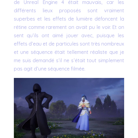
de Unreal Engine 4 était mauvais, car les
différents lieux proposés sont vraiment
superbes et les effets de lumière défoncent la
rétine comme rarement on avait pu le voir. Et on
sent qu’ils ont aimé jouer avec, puisque les
effets d’eau et de particules sont très nombreux
et une séquence était tellement réaliste que je
me suis demandé s’il ne s’était tout simplement
pas agit d’une séquence filmée.