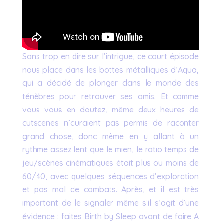
Sans trop en dire sur l’intrigue, ce court épisode
nous place dans les bottes métalliques d’Aqua,
qui a décidé de plonger dans le monde des
ténèbres pour retrouver ses amis. Et comme
vous vous en doutez, même deux heures de
cutscenes n’auraient pas permis de raconter
grand chose, donc même en y allant à un
rythme assez lent que le mien, le ratio temps de
jeu/scènes cinématiques était plus ou moins de
60/40, avec quelques séquences d’exploration
et pas mal de combats. Après, et il est très
important de le signaler même s’il s’agit d’une
évidence : faites Birth by Sleep avant de faire A