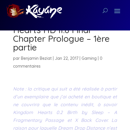
[Critique PS4] Kingdom
Hearts HD II.8 Final
Chapter Prologue – 1ère
partie
par
Benjamin Beziat
|
Jan 22, 2017
|
Gaming
|
0
commentaires
Note : la critique qui suit a été réalisée à partir
d’un exemplaire que j’ai acheté en boutique et
ne couvrira que le contenu inédit, à savoir
Kingdom Hearts 0.2 Birth by Sleep – A
Fragmentary Passage et X Back Cover. La
raison pour laquelle Dream Drop Distance n’est