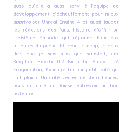
aussi qu’elle a aussi servi à l’équipe de
développement d’échauffement pour mieux
apprivoiser Unreal Engine 4 et aussi jauger
les réactions des fans, histoire d’offrir un
troisième épisode qui réponde bien aux
attentes du public. Et, pour le coup, je peux
dire que je suis plus que satisfait, car
Kingdom Hearts 0.2 Birth by Sleep – A
Fragmentary Passage fait un petit café qui
fait plaisir. Un café certes de deux heures,
mais un café qui laisse entrevoir un bon
potentiel.