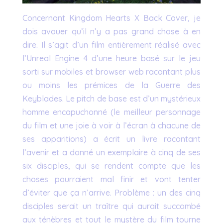
Concernant Kingdom Hearts X Back Cover, je
dois avouer qu’il n’y a pas grand chose à en
dire. Il s’agit d’un film entièrement réalisé avec
l’Unreal Engine 4 d’une heure basé sur le jeu
sorti sur mobiles et browser web racontant plus
ou moins les prémices de la Guerre des
Keyblades. Le pitch de base est d’un mystérieux
homme encapuchonné (le meilleur personnage
du film et une joie à voir à l’écran à chacune de
ses apparitions) a écrit un livre racontant
l’avenir et a donné un exemplaire à cinq de ses
six disciples, qui se rendent compte que les
choses pourraient mal finir et vont tenter
d’éviter que ça n’arrive. Problème : un des cinq
disciples serait un traître qui aurait succombé
aux ténèbres et tout le mystère du film tourne