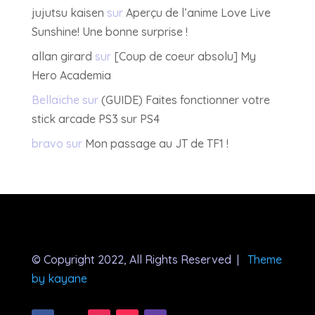
jujutsu kaisen
sur
Aperçu de l’anime Love Live
Sunshine! Une bonne surprise !
allan girard
sur
[Coup de coeur absolu] My
Hero Academia
Bellaïche
sur
(GUIDE) Faites fonctionner votre
stick arcade PS3 sur PS4
bravo
sur
Mon passage au JT de TF1 !
© Copyright 2022, All Rights Reserved |
Theme
by kayane