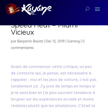
[Critique PC] Need for
Speed Heat – Miami
Vicieux
par
Benjamin Beziat
|
Déc 12, 2019
|
Gaming
|
0
commentaires
Avant de commencer cette critique, un peu
de contexte qui, je pense, est nécessaire à
rappeler : moi et les jeux de voiture, c’est pas
totalement ça. J’y joue de temps en temps si
je le sens bien et j’ai plus souvent tendance à
lorgner sur les expériences arcade et moins
réalistes plutôt que les simulations. C’était la