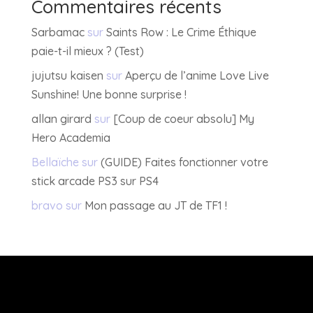
Commentaires récents
Sarbamac
sur
Saints Row : Le Crime Éthique
paie-t-il mieux ? (Test)
jujutsu kaisen
sur
Aperçu de l’anime Love Live
Sunshine! Une bonne surprise !
allan girard
sur
[Coup de coeur absolu] My
Hero Academia
Bellaïche
sur
(GUIDE) Faites fonctionner votre
stick arcade PS3 sur PS4
bravo
sur
Mon passage au JT de TF1 !