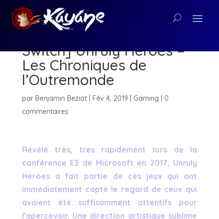
[Critique Nintendo
Switch] Unruly Heroes –
Les Chroniques de
l’Outremonde
par
Benjamin Beziat
|
Fév 4, 2019
|
Gaming
|
0
commentaires
Révélé très, très rapidement lors de la
conférence E3 de Microsoft en 2017, Unruly
Heroes a fait partie de ces jeux qui ont
immédiatement capté le regard de ceux qui
avaient été suffisamment attentifs pour
l’apercevoir. Une direction artistique sublime