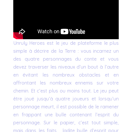
Unruly Heroes est le jeu de plateforme le plus
simple à décrire de la Terre : vous incarnez un
des quatre personnages du conte et vous
devez traverser les niveaux d’un bout à l’autre
en évitant les nombreux obstacles et en
affrontant les nombreux ennemis sur votre
chemin. Et c’est plus ou moins tout. Le jeu peut
être joué jusqu’à quatre joueurs et lorsqu’un
personnage meurt, il est possible de le ramener
en frappant une bulle contenant l’esprit du
personnage. Sur le papier, c’est tout simple,
mais dans les faits, ladite bulle d’esprit pour