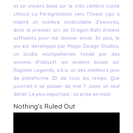
et un univers basé sur le très célèbre conte
chinois La Pérégrination vers l’Ouest (qui a
inspiré un nombre incalculable d’oeuvres,
dont le premier arc de Dragon Ball) étaient
suffisants pour me donner envie. En plus, le
jeu est développé par Magic Design Studios,
un studio montpelliérain fondé par des
anciens d’Ubisoft qui avaient bossé sur
Rayman Legends, a.k.a. un des meilleurs jeux
de plateforme 2D de tous les temps. Que
pourrait-il se passer de mal ? Juste un seul
détail. Le plus important : sa prise en main.
Nothing’s Ruled Out