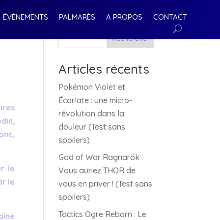
ÉVÈNEMENTS
PALMARÈS
A PROPOS
CONTACT
Rechercher
Articles récents
Pokémon Violet et
Écarlate : une micro-
ires
révolution dans la
din,
douleur (Test sans
onc,
spoilers)
God of War Ragnarök :
r le
Vous auriez THOR de
r le
vous en priver ! (Test sans
spoilers)
Tactics Ogre Reborn : Le
aine