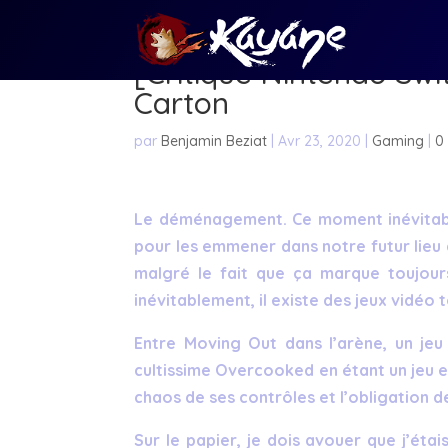
[Critique Nintendo Swi
Carton
par
Benjamin Beziat
|
Avr 23, 2020
|
Gaming
|
0
Le déménagement. Ce moment inévitable 
pour les emmener dans notre futur lieu d
malgré le fait que ça marque toujour
inévitablement, il existe des jeux vidéo
Entre Moving Out dans l’arène, un jeu
cultissime Overcooked en étant un jeu en
chaos de ses contrôles et l’obligation 
Sur le papier, je dois avouer que j’étai