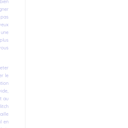
 bien
gner
 pas
 veux
t une
plus
 vous
jeter
er le
tion
vide,
t au
itch
aille
l en