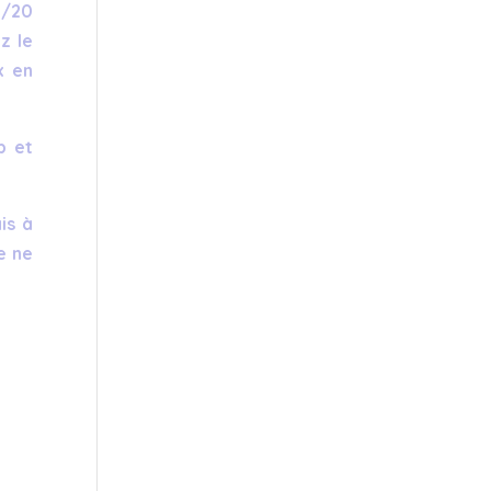
5/20
z le
x en
b et
is à
e ne