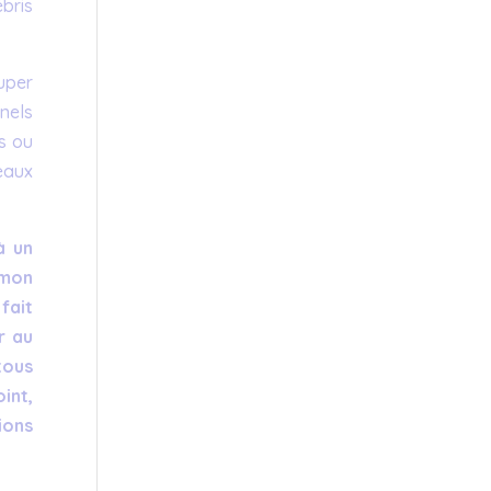
bris
uper
nels
us ou
eaux
à un
 mon
fait
r au
 tous
oint,
ions