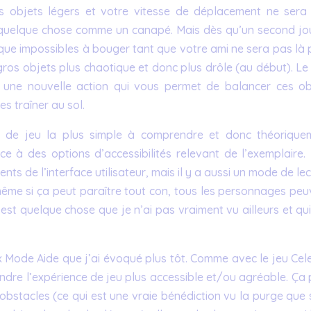
s objets légers et votre vitesse de déplacement ne sera
quelque chose comme un canapé. Mais dès qu’un second jo
esque impossibles à bouger tant que votre ami ne sera pas là
gros objets plus chaotique et donc plus drôle (au début). Le
z une nouvelle action qui vous permet de balancer ces ob
es traîner au sol.
ce de jeu la plus simple à comprendre et donc théorique
e à des options d’accessibilités relevant de l’exemplaire.
nts de l’interface utilisateur, mais il y a aussi un mode de le
même si ça peut paraître tout con, tous les personnages peu
c’est quelque chose que je n’ai pas vraiment vu ailleurs et qui
x Mode Aide que j’ai évoqué plus tôt. Comme avec le jeu Cele
endre l’expérience de jeu plus accessible et/ou agréable. Ça
 obstacles (ce qui est une vraie bénédiction vu la purge que