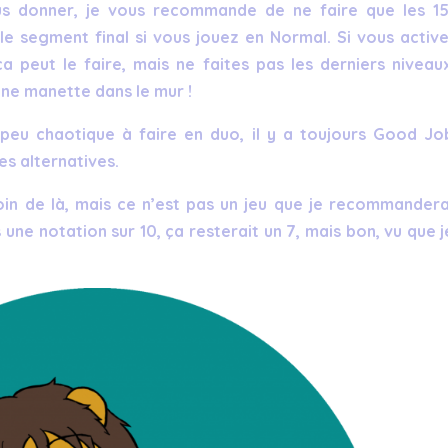
vous donner, je vous recommande de ne faire que les 1
le segment final si vous jouez en Normal. Si vous active
 peut le faire, mais ne faites pas les derniers niveau
une manette dans le mur !
 peu chaotique à faire en duo, il y a toujours Good Jo
s alternatives.
oin de là, mais ce n’est pas un jeu que je recommandera
s une notation sur 10, ça resterait un 7, mais bon, vu que j