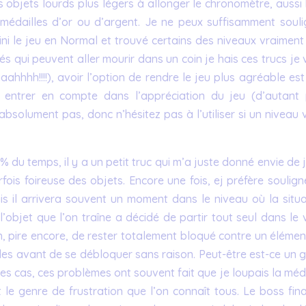
s objets lourds plus légers à allonger le chronomètre, aussi
s médailles d’or ou d’argent. Je ne peux suffisamment souli
ini le jeu en Normal et trouvé certains des niveaux vraiment
s qui peuvent aller mourir dans un coin je hais ces trucs je
ahhhh!!!!), avoir l’option de rendre le jeu plus agréable es
entrer en compte dans l’appréciation du jeu (d’autant 
absolument pas, donc n’hésitez pas à l’utiliser si un niveau
% du temps, il y a un petit truc qui m’a juste donné envie de 
fois foireuse des objets. Encore une fois, ej préfère soulign
s il arrivera souvent un moment dans le niveau où la situa
’objet que l’on traîne a décidé de partir tout seul dans le 
n, pire encore, de rester totalement bloqué contre un élémen
es avant de se débloquer sans raison. Peut-être est-ce un gl
es cas, ces problèmes ont souvent fait que je loupais la méd
le genre de frustration que l’on connaît tous. Le boss fina