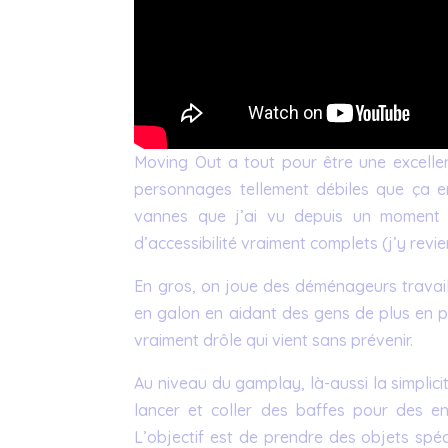
Moving Out a tout pour être une excelle
personnages tellement débiles que ça e
vannes que j’ai vu depuis un moment e
d’accessibilité vraiment complets (j’y revie
En gros, on joue des déménageurs travail
en galon en aidant des gens de plus en pl
vraiment drôle qui vient sans prévenir.
Au niveau du gamplay, là-aussi la simplic
lancer et coller des baffes pour des e
L’objectif est de prendre des objets spé