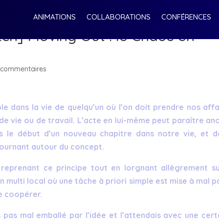
ANIMATIONS
COLLABORATIONS
CONFÉRENCES
tch] Moving Out : le Chaos en
 commentaires
dans la vie de quelqu’un où l’on doit prendre nos affa
e vie ou de travail. L’acte en lui-même peut paraître ano
s le début d’un nouveau chapitre dans notre vie, et d
 tournant autour du concept.
 reprenant ce principe tout en lorgnant allègrement su
 multi local où une tâche à priori simple est mise à mal pa
de coopérer.
s pas mal emballé par l’idée et l’attendais avec une cert