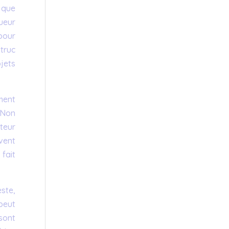
 que
ueur
 pour
 truc
jets
ment
 Non
cteur
vent
 fait
ste,
 peut
 sont