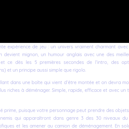
nte expérience de jeu : un univers vraiment charmant avec
n devient mignon, un humour anglais avec une des meille
t ce dès les 5 premières secondes de l’intro, des opt
ns) et un principe aussi simple que rigolo.
lant dans une boîte qui vient d’être montée et on devra mo
us riches à déménager. Simple, rapide, efficace et avec un t
ité prime, puisque votre personnage peut prendre des objets,
nnemis qui apparaîtront dans genre 3 des 30 niveaux du 
cifiques et les amener au camion de déménagement. En solo