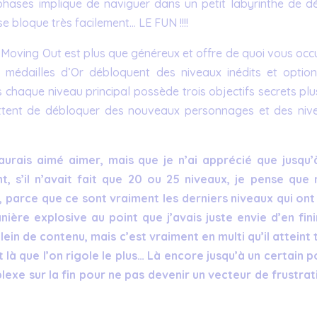
 phases implique de naviguer dans un petit labyrinthe de dé
e bloque très facilement… LE FUN !!!!
e Moving Out est plus que généreux et offre de quoi vous occ
 médailles d’Or débloquent des niveaux inédits et option
is chaque niveau principal possède trois objectifs secrets pl
mettent de débloquer des nouveaux personnages et des niv
aurais aimé aimer, mais que je n’ai apprécié que jusqu’
ant, s’il n’avait fait que 20 ou 25 niveaux, je pense que
, parce que ce sont vraiment les derniers niveaux qui ont 
ière explosive au point que j’avais juste envie d’en fini
plein de contenu, mais c’est vraiment en multi qu’il atteint
st là que l’on rigole le plus… Là encore jusqu’à un certain p
xe sur la fin pour ne pas devenir un vecteur de frustrat