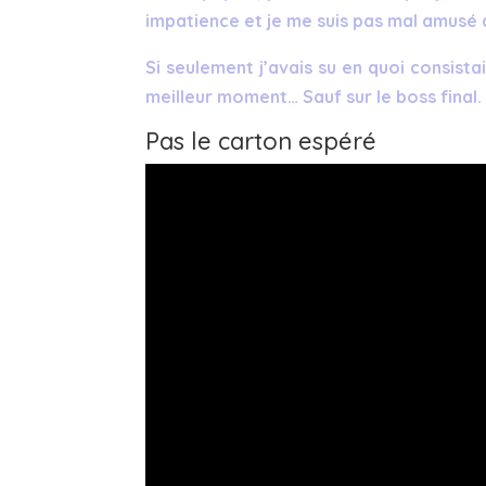
impatience et je me suis pas mal amusé
Si seulement j’avais su en quoi consistai
meilleur moment… Sauf sur le boss final. Lu
Pas le carton espéré