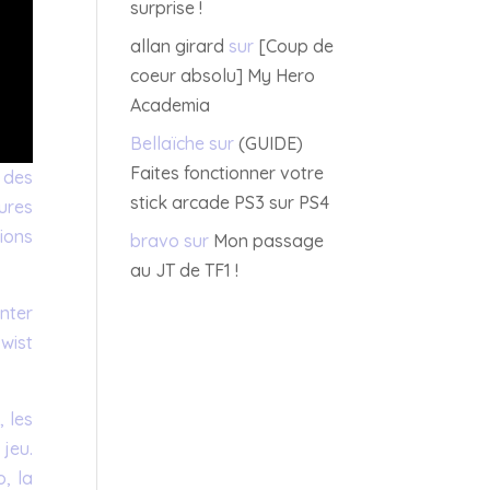
surprise !
allan girard
sur
[Coup de
coeur absolu] My Hero
Academia
Bellaïche
sur
(GUIDE)
Faites fonctionner votre
 des
stick arcade PS3 sur PS4
ures
ions
bravo
sur
Mon passage
au JT de TF1 !
nter
wist
 les
jeu.
, la