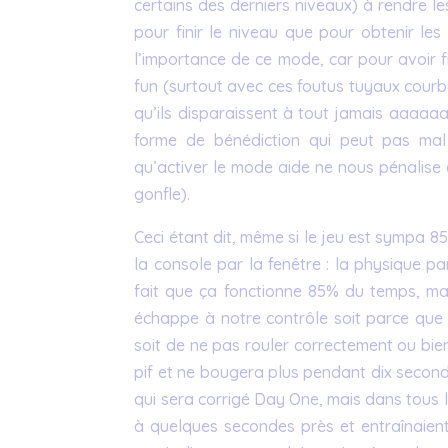
certains des derniers niveaux) à rendre le
pour finir le niveau que pour obtenir le
l’importance de ce mode, car pour avoir f
fun (surtout avec ces foutus tuyaux courbé
qu’ils disparaissent à tout jamais aaaaaaa
forme de bénédiction qui peut pas mal 
qu’activer le mode aide ne nous pénalise 
gonfle).
Ceci étant dit, même si le jeu est sympa 85
la console par la fenêtre : la physique par
fait que ça fonctionne 85% du temps, mai
échappe à notre contrôle soit parce que l
soit de ne pas rouler correctement ou bie
pif et ne bougera plus pendant dix second
qui sera corrigé Day One, mais dans tous l
à quelques secondes près et entraînaient 