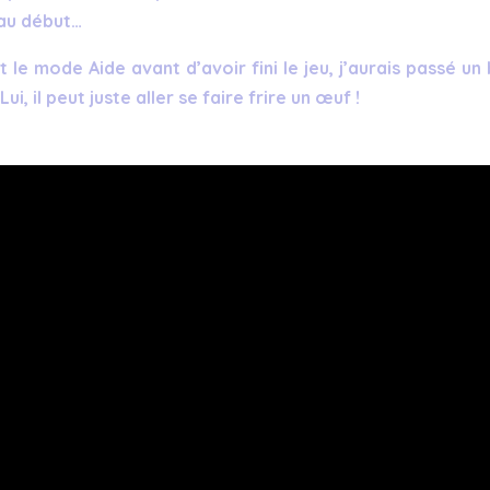
 au début…
t le mode Aide avant d’avoir fini le jeu, j’aurais passé un 
i, il peut juste aller se faire frire un œuf !