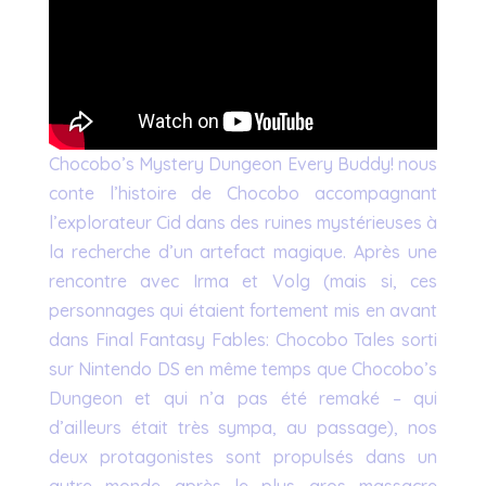
Chocobo’s Mystery Dungeon Every Buddy! nous
conte l’histoire de Chocobo accompagnant
l’explorateur Cid dans des ruines mystérieuses à
la recherche d’un artefact magique. Après une
rencontre avec Irma et Volg (mais si, ces
personnages qui étaient fortement mis en avant
dans Final Fantasy Fables: Chocobo Tales sorti
sur Nintendo DS en même temps que Chocobo’s
Dungeon et qui n’a pas été remaké – qui
d’ailleurs était très sympa, au passage), nos
deux protagonistes sont propulsés dans un
autre monde après le plus gros massacre