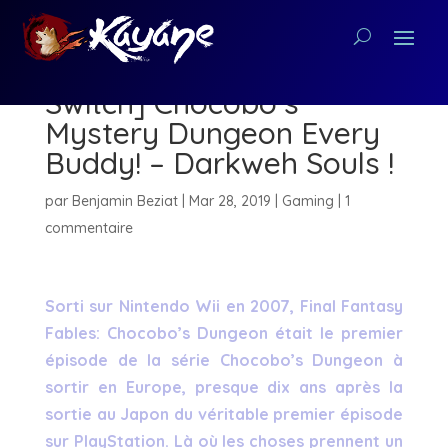
[Critique Nintendo
Switch] Chocobo’s
Mystery Dungeon Every
Buddy! – Darkweh Souls !
par
Benjamin Beziat
|
Mar 28, 2019
|
Gaming
|
1
commentaire
Sorti sur Nintendo Wii en 2007, Final Fantasy
Fables: Chocobo’s Dungeon était le premier
épisode de la série Chocobo’s Dungeon à
sortir en Europe, presque dix ans après la
sortie au Japon du véritable premier épisode
sur PlayStation. Là où les choses prennent un