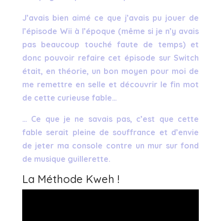
J’avais bien aimé ce que j’avais pu jouer de
l’épisode Wii à l’époque (même si je n’y avais
pas beaucoup touché faute de temps) et
donc pouvoir refaire cet épisode sur Switch
était, en théorie, un bon moyen pour moi de
me remettre en selle et découvrir le fin mot
de cette curieuse fable…
… Ce que je ne savais pas, c’est que cette
fable serait pleine de souffrance et d’envie
de jeter ma console contre un mur sur fond
de musique guillerette.
La Méthode Kweh !