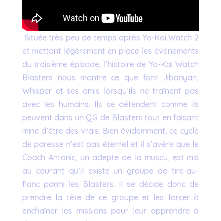
Située très peu de temps après Yo-Kai Watch 2
et mettant légèrement en place les événements
du troisième épisode, l’histoire de Yo-Kai Watch
Blasters nous montre ce que font Jibanyan,
Whisper et ses amis lorsqu’ils ne traînent pas
avec les humains. Ils se détendent comme ils
peuvent dans un QG de Blasters tout en faisant
mine d’être des vrais. Bien évidemment, ce cycle
de paresse n’est pas éternel et il s’avère que le
Coach Antonic, un adepte de la muscu, est mis
au courant qu’il existe un groupe de tire-au-
flanc parmi les Blasters. Il se décide donc de
prendre la tête de ce groupe et les forcer à
enchaîner les missions pour leur apprendre à