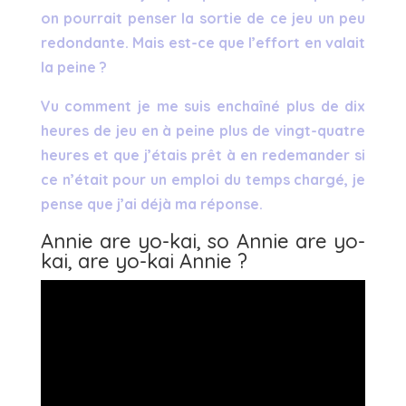
on pourrait penser la sortie de ce jeu un peu
redondante. Mais est-ce que l’effort en valait
la peine ?
Vu comment je me suis enchaîné plus de dix
heures de jeu en à peine plus de vingt-quatre
heures et que j’étais prêt à en redemander si
ce n’était pour un emploi du temps chargé, je
pense que j’ai déjà ma réponse.
Annie are yo-kai, so Annie are yo-
kai, are yo-kai Annie ?