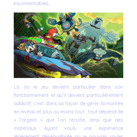
insurmontables.
Là où le jeu devient particulier dans son
fonctionnement et qu’il devient particulièrement
addictif, c’est dans sa façon de gérer la montée
en niveau et plus ou moins tout : tout dépend de
« l’argent » que l’on récolte, ainsi que des
matériaux. Ayant voulu une expérience
légèrement déséquilibrée où je pouvais rouler