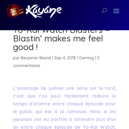
[Critique Nintendo 3DS]
Yo-Kai Watch Blasters –
Blastin’ makes me feel
good !
par
Benjamin Beziat
|
Sep 4, 2018
|
Gaming
|
0
commentaires
L’avantage de publier une série sur le tard,
c’est que l’on peut facilement réduire le
temps d’attente entre chaque épisode pour
le public qui est à la ramasse. Ainsi, si les
japonais ont eu parfois à attendre plus d’un
an entre chaque épisode de Yo-Kai Watch,