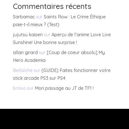
Commentaires récents
Sarbamac
sur
Saints Row : Le Crime Éthique
paie-t-il mieux ? (Test)
jujutsu kaisen
sur
Aperçu de l’anime Love Live
Sunshine! Une bonne surprise !
allan girard
sur
[Coup de coeur absolu] My
Hero Academia
Bellaïche
sur
(GUIDE) Faites fonctionner votre
stick arcade PS3 sur PS4
bravo
sur
Mon passage au JT de TF1 !