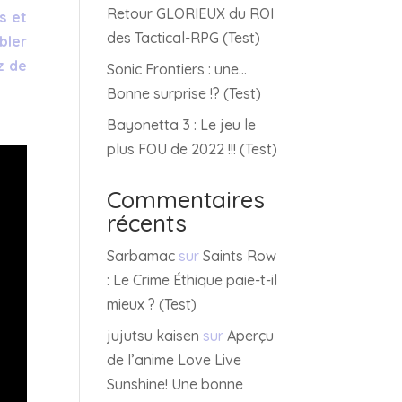
Retour GLORIEUX du ROI
s et
des Tactical-RPG (Test)
bler
z de
Sonic Frontiers : une…
Bonne surprise !? (Test)
Bayonetta 3 : Le jeu le
plus FOU de 2022 !!! (Test)
Commentaires
récents
Sarbamac
sur
Saints Row
: Le Crime Éthique paie-t-il
mieux ? (Test)
jujutsu kaisen
sur
Aperçu
de l’anime Love Live
Sunshine! Une bonne