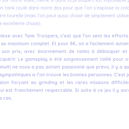
u’un tank roule dans notre dos pour que l’on s’explose la co
re tourelle (mais l’on peut aussi choisir de simplement utilise
ne excellente chose).
rplexe avec Tank Troopers, c’est que l’on sent les efforts
it au maximum complet. Et pour 8€, on a facilement autan
ois son prix, avec énormément de tanks à débloquer et
quérir. Le gameplay a été soigneusement taillé pour of
multi ne nous a pas autant passionné que prévu, il y a q
ympathiques si l’on trouve les bonnes personnes. C’est j
n forçant au grinding et les rares missions difficile
ui est franchement respectable. Si suite à ce jeu il y aura
s cas.