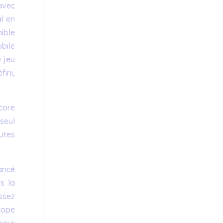
avec
l en
nible
bile
 jeu
fini,
core
seul
utes
ancé
s la
ssez
cope
pour