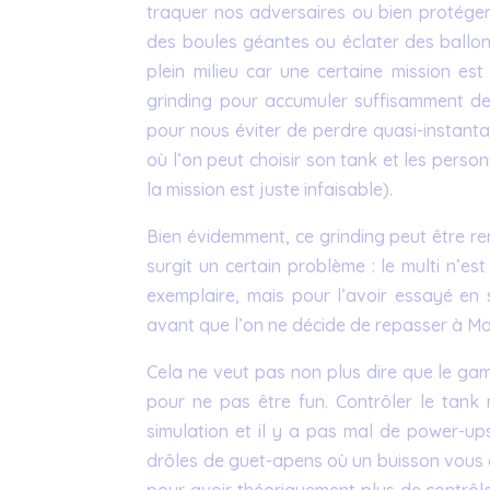
traquer nos adversaires ou bien protéger 
des boules géantes ou éclater des ballons
plein milieu car une certaine mission est 
grinding pour accumuler suffisamment de
pour nous éviter de perdre quasi-instant
où l’on peut choisir son tank et les perso
la mission est juste infaisable).
Bien évidemment, ce grinding peut être re
surgit un certain problème : le multi n’e
exemplaire, mais pour l’avoir essayé en 
avant que l’on ne décide de repasser à Mar
Cela ne veut pas non plus dire que le ga
pour ne pas être fun. Contrôler le tank 
simulation et il y a pas mal de power-up
drôles de guet-apens où un buisson vous d
pour avoir théoriquement plus de contrôle