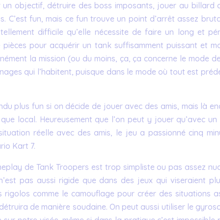
un objectif, détruire des boss imposants, jouer au billard 
. C’est fun, mais ce fun trouve un point d’arrêt assez bruta
tellement difficile qu’elle nécessite de faire un long et pé
 pièces pour acquérir un tank suffisamment puissant et mo
anément la mission (ou du moins, ça, ça concerne le mode de
nnages qui l’habitent, puisque dans le mode où tout est prédé
ndu plus fun si on décide de jouer avec des amis, mais là en
st que local. Heureusement que l’on peut y jouer qu’avec un 
situation réelle avec des amis, le jeu a passionné cinq min
io Kart 7.
meplay de Tank Troopers est trop simpliste ou pas assez nu
n’est pas aussi rigide que dans des jeux qui viseraient plu
s rigolos comme le camouflage pour créer des situations a
étruira de manière soudaine. On peut aussi utiliser le gyros
 sur notre visée, même si dans la pratique c’est impossible 