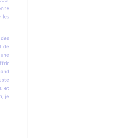
lonne
r les
 des
t de
 une
frir
uand
uste
s et
, je