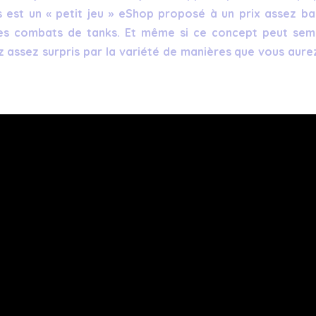
s est un « petit jeu » eShop proposé à un prix assez ba
des combats de tanks. Et même si ce concept peut sem
z assez surpris par la variété de manières que vous aure