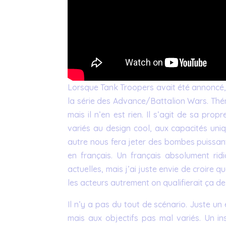
Lorsque Tank Troopers avait été annoncé, on
la série des Advance/Battalion Wars. Théma
mais il n’en est rien. Il s’agit de sa pr
variés au design cool, aux capacités uniqu
autre nous fera jeter des bombes puissan
en français. Un français absolument ri
actuelles, mais j’ai juste envie de croire 
les acteurs autrement on qualifierait ça 
Il n’y a pas du tout de scénario. Juste un
mais aux objectifs pas mal variés. Un i