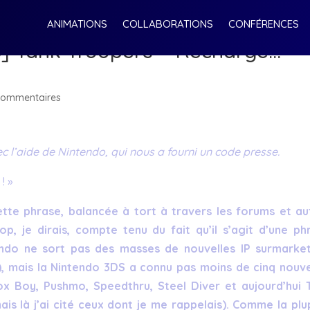
ANIMATIONS
COLLABORATIONS
CONFÉRENCES
S] Tank Troopers – Recharge…
commentaires
vec l’aide de Nintendo, qui nous a fourni un code presse.
! »
tte phrase, balancée à tort à travers les forums et au
 je dirais, compte tenu du fait qu’il s’agit d’une ph
tendo ne sort pas des masses de nouvelles IP surmarke
 mais la Nintendo 3DS a connu pas moins de cinq nouve
Box Boy, Pushmo, Speedthru, Steel Diver et aujourd’hui 
is là j’ai cité ceux dont je me rappelais). Comme la plu