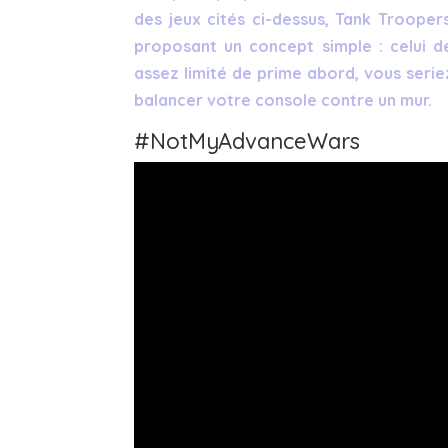
des jeux cités ci-dessus, Tank Trooper
proposant un concept simple : celui 
assez limité de prime abord, vous serie
balancer votre console contre un mur.
#NotMyAdvanceWars