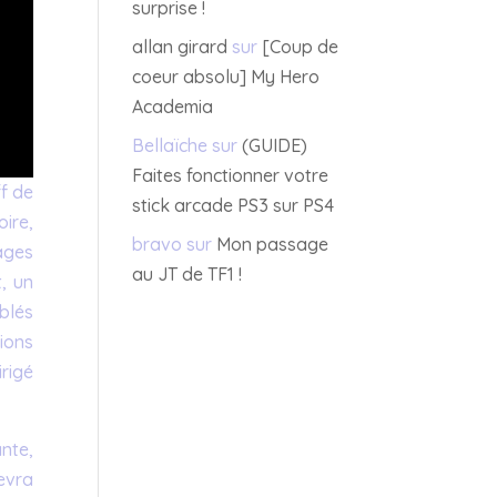
surprise !
allan girard
sur
[Coup de
coeur absolu] My Hero
Academia
Bellaïche
sur
(GUIDE)
Faites fonctionner votre
ff de
stick arcade PS3 sur PS4
oire,
bravo
sur
Mon passage
nages
au JT de TF1 !
t, un
blés
ions
irigé
ante,
evra