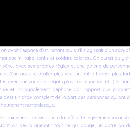
 avait l’espace d’un instant cru qu’il s’agissait d’un spin-o
tique militaire, tanks et soldats colorés… On aurait pu y cr
opre série, avec ses propres règles et une galerie de person
es (l’un nous fera aller plus vite, un autre tapera plus for
tes avec une zone de dégâts plus conséquente, etc.) et dou
dicule et incroyablement déphasé par rapport aux product
que c’est un choix conscient de la part des personnes qui ont d
de hautement nanardesque.
 enchaînement de missions à la difficulté légèrement inconst
nstant on devra anéantir tout ce qui bouge, un autre on d