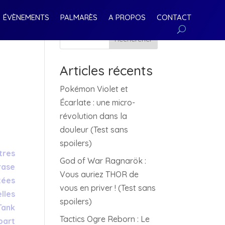
ÉVÈNEMENTS
PALMARÈS
A PROPOS
CONTACT
Rechercher
Articles récents
Pokémon Violet et
Écarlate : une micro-
révolution dans la
douleur (Test sans
spoilers)
tres
God of War Ragnarök :
rase
Vous auriez THOR de
tées
vous en priver ! (Test sans
lles
spoilers)
Tank
Tactics Ogre Reborn : Le
part