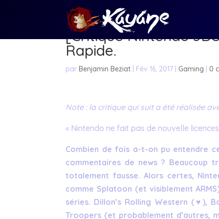
[Critique Nintendo 3D
Rapide.
par
Benjamin Beziat
|
Fév 16, 2017
|
Gaming
|
0 
Note : la critique qui suit a été réalisée a
« Nintendo ne fait pas de nouvelle licences 
Combien de fois a-t-on pu entendre ce
commentaires de news ? Beaucoup trop,
totalement fausse. Alors certes, Nin
comme Splatoon (et visiblement ARMS),
séries. Dillon’s Rolling Western (♥), 
Troopers (et probablement d’autres, ma