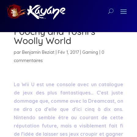
[Critique Nintendo 3DS]
Poochy and Yoshi’s
Woolly World
par
Benjamin Beziat
|
Fév 1, 2017
|
Gaming
|
0
commentaires
La Wii U est une console avec un catalogue
de jeux des plus fantastiques… C’est juste
dommage que, comme avec la Dreamcast, on
ne dira ça d’elle que d’ici cinq à dix ans.
Nintendo semble être au courant de cette
réputation future, mais a visiblement fait fi
de l’idée de laisser ses jeux croupir et gagner