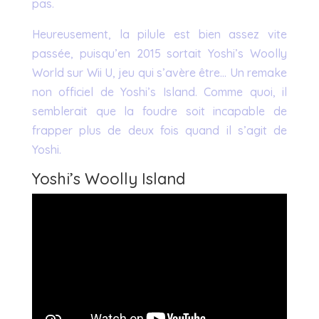
pas.
Heureusement, la pilule est bien assez vite
passée, puisqu’en 2015 sortait Yoshi’s Woolly
World sur Wii U, jeu qui s’avère être… Un remake
non officiel de Yoshi’s Island. Comme quoi, il
semblerait que la foudre soit incapable de
frapper plus de deux fois quand il s’agit de
Yoshi.
Yoshi’s Woolly Island