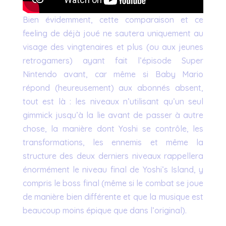
Bien évidemment, cette comparaison et ce
feeling de déjà joué ne sautera uniquement au
visage des vingtenaires et plus (ou aux jeunes
retrogamers) ayant fait l’épisode Super
Nintendo avant, car même si Baby Mario
répond (heureusement) aux abonnés absent,
tout est là : les niveaux n’utilisant qu’un seul
gimmick jusqu’à la lie avant de passer à autre
chose, la manière dont Yoshi se contrôle, les
transformations, les ennemis et même la
structure des deux derniers niveaux rappellera
énormément le niveau final de Yoshi’s Island, y
compris le boss final (même si le combat se joue
de manière bien différente et que la musique est
beaucoup moins épique que dans l’original).