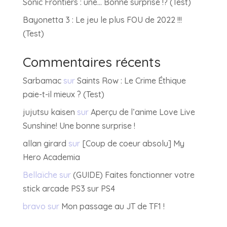
Sonic Frontiers : une… Bonne surprise !? (Test)
Bayonetta 3 : Le jeu le plus FOU de 2022 !!!
(Test)
Commentaires récents
Sarbamac
sur
Saints Row : Le Crime Éthique
paie-t-il mieux ? (Test)
jujutsu kaisen
sur
Aperçu de l’anime Love Live
Sunshine! Une bonne surprise !
allan girard
sur
[Coup de coeur absolu] My
Hero Academia
Bellaïche
sur
(GUIDE) Faites fonctionner votre
stick arcade PS3 sur PS4
bravo
sur
Mon passage au JT de TF1 !