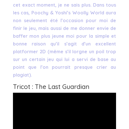
cet exact moment, je ne sais plus. Dans tous
les cas, Poochy & Yoshi’s Woolly World aura
non seulement été l’occasion pour moi de
finir le jeu, mais aussi de me donner envie de
baffer mon plus jeune moi pour la simple et
bonne raison qu’il s’agit d’un excellent
platformer 2D (même s’il lorgne un poil trop
sur un certain jeu qui lui a servi de base au
point que l’on pourrait presque crier au
plagiat).
Tricot : The Last Guardian