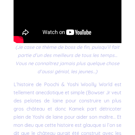
(Je case ce thème de boss de fin, puisqu’il fait
partie d’un des meilleurs de tous les temps…
Vous ne connaîtrez jamais plus quelque chose
d’aussi génial, les jeunes…)
L’histoire de Poochi & Yoshi Woolly World est
tellement anecdotique et simple (Bowser Jr veut
des pelotes de laine pour construire un plus
gros château et donc Kamek part détricoter
plein de Yoshi de laine pour aider son maître… Et
mon dieu que cette histoire est glauque si l’on se
dit que le château aurait été construit avec les