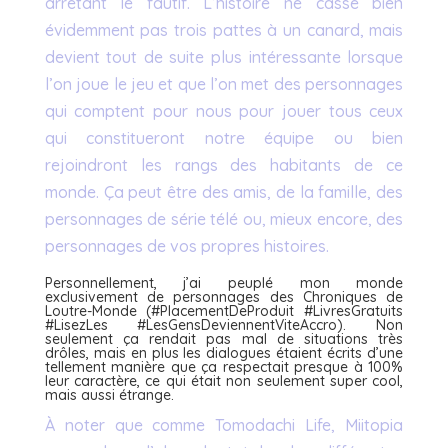
arrêtant le fautif. L’histoire ne casse bien
évidemment pas trois pattes à un canard, mais
devient tout de suite plus intéressante lorsque
l’on joue le jeu et que l’on met des personnages
qui comptent pour nous pour jouer tous ceux
qui constitueront notre équipe ou bien
rejoindront les rangs des habitants de ce
monde. Ça peut être des amis, de la famille, des
personnages de série télé ou, mieux encore, des
personnages de vos propres histoires.
Personnellement, j’ai peuplé mon monde
exclusivement de personnages des
Chroniques de
Loutre-Monde
(#PlacementDeProduit #LivresGratuits
#LisezLes #LesGensDeviennentViteAccro). Non
seulement ça rendait pas mal de situations très
drôles, mais en plus les dialogues étaient écrits d’une
tellement manière que ça respectait presque à 100%
leur caractère, ce qui était non seulement super cool,
mais aussi étrange.
À noter que comme Tomodachi Life, Miitopia