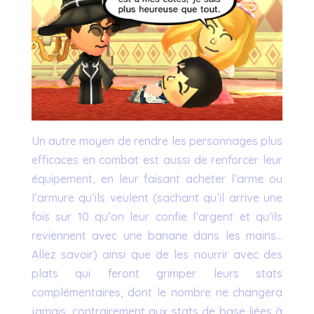
Un autre moyen de rendre les personnages plus
efficaces en combat est aussi de renforcer leur
équipement, en leur faisant acheter l’arme ou
l’armure qu’ils veulent (sachant qu’il arrive une
fois sur 10 qu’on leur confie l’argent et qu’ils
reviennent avec une banane dans les mains…
Allez savoir) ainsi que de les nourrir avec des
plats qui feront grimper leurs stats
complémentaires, dont le nombre ne changera
jamais, contrairement aux stats de base liées à