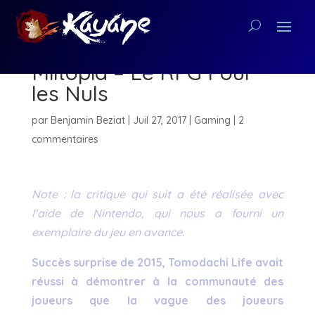
[Critique Nintendo 3DS]
Miitopia – Le RPG Pour
les Nuls
par
Benjamin Beziat
|
Juil 27, 2017
|
Gaming
|
2
commentaires
Note : la critique qui suit a été réalisée avec
l’aide de Nintendo, qui nous a fourni un
exemplaire du jeu en avance.
Succès surprise de 2015, Tomodachi Life avait
réussi à démontrer à la communauté des
joueurs que la vague des joueurs