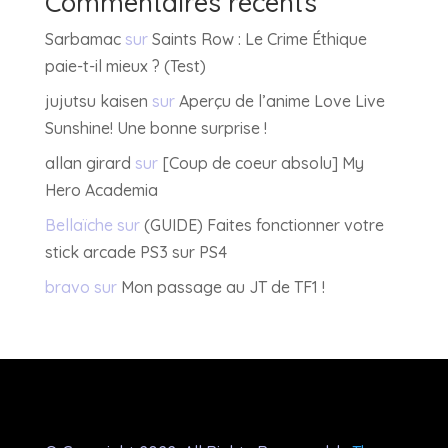
Commentaires récents
Sarbamac
sur
Saints Row : Le Crime Éthique
paie-t-il mieux ? (Test)
jujutsu kaisen
sur
Aperçu de l’anime Love Live
Sunshine! Une bonne surprise !
allan girard
sur
[Coup de coeur absolu] My
Hero Academia
Bellaïche
sur
(GUIDE) Faites fonctionner votre
stick arcade PS3 sur PS4
bravo
sur
Mon passage au JT de TF1 !