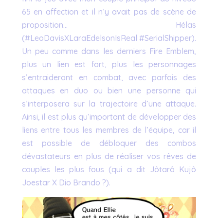
65 en affection et il n’y avait pas de scène de
proposition… Hélas
(#LeoDavisXLaraEdelsonIsReal #SerialShipper).
Un peu comme dans les derniers Fire Emblem,
plus un lien est fort, plus les personnages
s’entraideront en combat, avec parfois des
attaques en duo ou bien une personne qui
s’interposera sur la trajectoire d’une attaque.
Ainsi, il est plus qu’important de développer des
liens entre tous les membres de l’équipe, car il
est possible de débloquer des combos
dévastateurs en plus de réaliser vos rêves de
couples les plus fous (qui a dit Jôtarô Kujô
Joestar X Dio Brando ?).