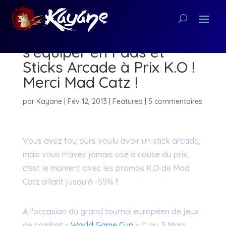
C'est le moment de
s'équiper en Pads et
Sticks Arcade à Prix K.O !
Merci Mad Catz !
par
Kayane
|
Fév 12, 2013
|
Featured
|
5 commentaires
Vous avez toujours voulu avoir un stick arcade,
mais vous n'avez jamais osé à cause du prix,
c'est le moment avec les promos K.O de Mad
Catz allant jusqu'à -55% !!
A l'occasion du grand tournoi européen de jeux
de combat «
World Game Cup
» (1 au 3 Mars