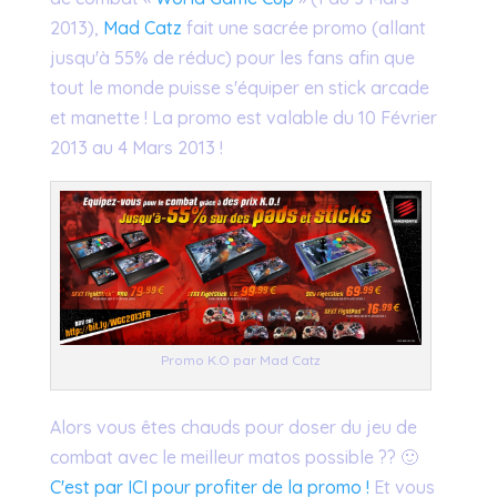
2013),
Mad Catz
fait une sacrée promo (allant
jusqu'à 55% de réduc) pour les fans afin que
tout le monde puisse s'équiper en stick arcade
et manette ! La promo est valable du 10 Février
2013 au 4 Mars 2013 !
Promo K.O par Mad Catz
Alors vous êtes chauds pour doser du jeu de
combat avec le meilleur matos possible ?? 🙂
C'est par ICI pour profiter de la promo !
Et vous