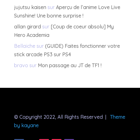
jujutsu kaisen
sur
Aperçu de l’anime Love Live
Sunshine! Une bonne surprise !
allan girard
sur
[Coup de coeur absolu] My
Hero Academia
Bellaïche
sur
(GUIDE) Faites fonctionner votre
stick arcade PS3 sur PS4
bravo
sur
Mon passage au JT de TF1 !
© Copyright 2022, All Rights Reserved |
Theme
by kayane