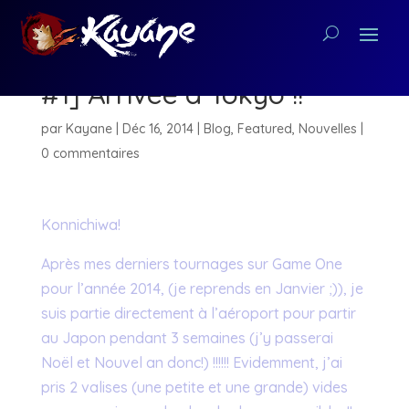
[Blog Kayane au Japon
#1] Arrivée à Tokyo !!
par
Kayane
|
Déc 16, 2014
|
Blog
,
Featured
,
Nouvelles
|
0 commentaires
Konnichiwa!
Après mes derniers tournages sur Game One
pour l’année 2014, (je reprends en Janvier ;)), je
suis partie directement à l’aéroport pour partir
au Japon pendant 3 semaines (j’y passerai
Noël et Nouvel an donc!) !!!!!! Evidemment, j’ai
pris 2 valises (une petite et une grande) vides