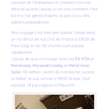
concept de l’événement et comment ça s’est
déroulé quand j’aurais vu en vrai comment c’est!
Ca m’a l’air génial d’après ce que j’ai vu des
éditions précédentes!
Mon voyage s’est très bien passé! J’étais dans
un vol direct de nuit (Vol Air France à 23h30 de
Paris Cdg) et les 12h d’avion sont passés
rapidement!
J’avais de quoi m’occuper avec ma
PS VITA
et
Muramasa
,
Murasaki’s baby
et
Metal Gear
Solid
HD édition, avant de m’endormir comme
un bébé! Je suis arrivée à 19h25 là-bas, faut
rajouter +8 par rapport à l’heure fr!