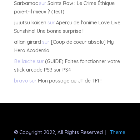
Sarbamac
sur
Saints Row : Le Crime Éthique
paie-t-il mieux ? (Test)
jujutsu kaisen
sur
Aperçu de l’anime Love Live
Sunshine! Une bonne surprise !
allan girard
sur
[Coup de coeur absolu] My
Hero Academia
Bellaïche
sur
(GUIDE) Faites fonctionner votre
stick arcade PS3 sur PS4
bravo
sur
Mon passage au JT de TF1 !
© Copyright 2022, All Rights Reserved |
Theme