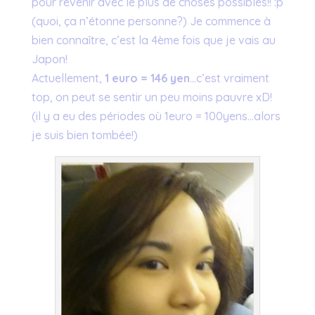
pour revenir avec le plus de choses possibles!! :p
(quoi, ça n’étonne personne?) Je commence à
bien connaître, c’est la 4ème fois que je vais au
Japon!
Actuellement,
1 euro = 146 yen
…c’est vraiment
top, on peut se sentir un peu moins pauvre xD!
(il y a eu des périodes où 1euro = 100yens…alors
je suis bien tombée!)