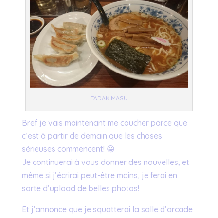
ITADAKIMASU!
Bref je vais maintenant me coucher parce que
c’est à partir de demain que les choses
sérieuses commencent! 😀
Je continuerai à vous donner des nouvelles, et
même si j’écrirai peut-être moins, je ferai en
sorte d’upload de belles photos!
Et j’annonce que je squatterai la salle d’arcade