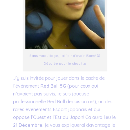
Sans maquillage, j’ai l’air d’avoir 15ans! 😀
Désolée pour le choc ! :p
J’y suis invitée pour jouer dans le cadre de
l’événement
Red Bull 5G
(pour ceux qui
n’avaient pas suivis, je suis joueuse
professionnelle Red Bull depuis un an!), un des
rares événements Esport japonais et qui
oppose l’Ouest et l’Est du Japon! Ca aura lieu le
21 Décembre
, je vous expliquerai davantage le