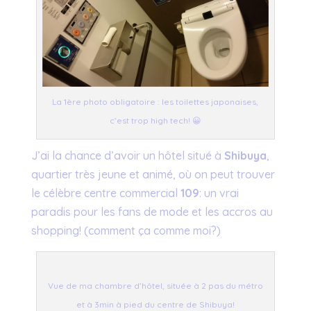
La 1ère photo obligatoire : les toilettes japonaises,
c’est trop high tech! 😀
J’ai la chance d’avoir un hôtel situé à
Shibuya
,
quartier très jeune et animé, où on peut trouver
le célèbre centre commercial
109
: un vrai
paradis pour les fans de mode et les accros au
shopping! (comment ça comme moi?)
Vue de ma chambre d’hôtel, située à 2 pas du métro
et à 3min à pied du centre de Shibuya!