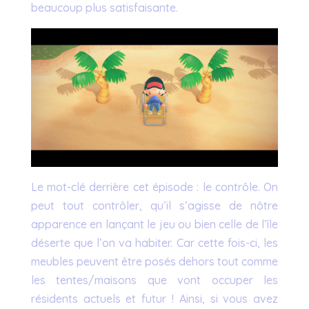
beaucoup plus satisfaisante.
Le mot-clé derrière cet épisode : le contrôle. On
peut tout contrôler, qu’il s’agisse de nôtre
apparence en lançant le jeu ou bien celle de l’île
déserte que l’on va habiter. Car cette fois-ci, les
meubles peuvent être posés dehors tout comme
les tentes/maisons que vont occuper les
résidents actuels et futur ! Ainsi, si vous avez