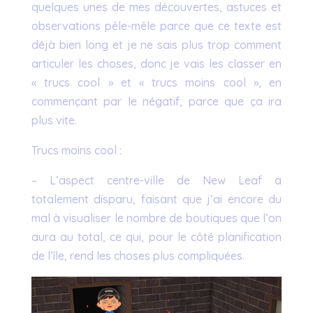
quelques unes de mes découvertes, astuces et
observations pêle-mêle parce que ce texte est
déjà bien long et je ne sais plus trop comment
articuler les choses, donc je vais les classer en
« trucs cool » et « trucs moins cool », en
commençant par le négatif, parce que ça ira
plus vite.
Trucs moins cool :
– L’aspect centre-ville de New Leaf a
totalement disparu, faisant que j’ai encore du
mal à visualiser le nombre de boutiques que l’on
aura au total, ce qui, pour le côté planification
de l’île, rend les choses plus compliquées.