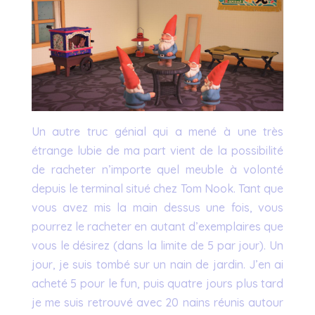
Un autre truc génial qui a mené à une très
étrange lubie de ma part vient de la possibilité
de racheter n’importe quel meuble à volonté
depuis le terminal situé chez Tom Nook. Tant que
vous avez mis la main dessus une fois, vous
pourrez le racheter en autant d’exemplaires que
vous le désirez (dans la limite de 5 par jour). Un
jour, je suis tombé sur un nain de jardin. J’en ai
acheté 5 pour le fun, puis quatre jours plus tard
je me suis retrouvé avec 20 nains réunis autour