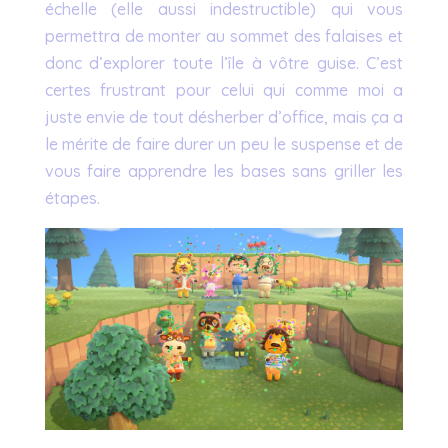
échelle (elle aussi indestructible) qui vous
permettra de monter au sommet des falaises et
donc d’explorer toute l’île à vôtre guise. C’est
certes frustrant pour celui qui comme moi a
juste envie de tout désherber d’office, mais ça a
le mérite de faire durer un peu le suspense et de
vous faire apprendre les bases sans griller les
étapes.