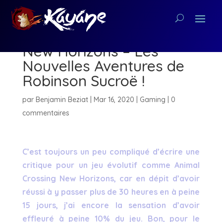
[Avis] Animal Crossing
New Horizons – Les
Nouvelles Aventures de
Robinson Sucroë !
par
Benjamin Beziat
|
Mar 16, 2020
|
Gaming
|
0
commentaires
C’est toujours un peu compliqué d’écrire une
critique pour un jeu évolutif comme Animal
Crossing New Horizons, car en dépit d’avoir
réussi à y passer plus de 30 heures en à peine
15 jours, j’ai encore la sensation d’avoir
effleuré à peine 10% du jeu. Bon, pour le