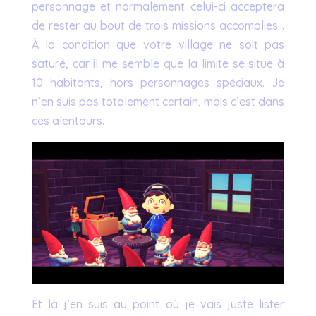
personnage et normalement celui-ci acceptera
de rester au bout de trois missions accomplies…
À la condition que votre village ne soit pas
saturé, car il me semble que la limite se situe à
10 habitants, hors personnages spéciaux. Je
n’en suis pas totalement certain, mais c’est dans
ces alentours.
Et là j’en suis au point où je vais juste lister