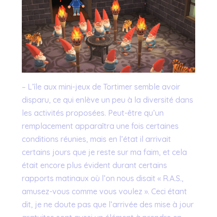
– L’île aux mini-jeux de Tortimer semble avoir
disparu, ce qui enlève un peu à la diversité dans
les activités proposées. Peut-être qu’un
remplacement apparaîtra une fois certaines
conditions réunies, mais en l’état il arrivait
certains jours que je reste sur ma faim, et cela
était encore plus évident durant certains
rapports matinaux où l’on nous disait « R.A.S.,
amusez-vous comme vous voulez ». Ceci étant
dit, je ne doute pas que l’arrivée des mise à jour