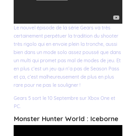
Le nouvel épisode de la série Gears va très
certainement perpétuer la tradition du shooter
très rigolo qui en envoie plein la tronche, aussi
bien dans un mode solo assez poussé que dans
un multi qui promet pas mal de modes de jeu. Et
en plus c’est un jeu qui n’a pas de Season Pass
et ça, c’est malheureusement de plus en plus
rare pour ne pas le souligner !
Gears 5 sort le 10 Septembre sur Xbox One et
PC.
Monster Hunter World : Iceborne