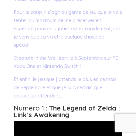
Pour le coup, il s’agit du genre de jeu que je vais
tenter au maximum de me préserver en
espérant pouvoir y jouer assez rapidement, car
je sens que ça va être quelque chose de
spécial !
Creature in the Well sort le 6 Septembre sur PC,
Xbox One et Nintendo Switch !
Et enfin, le jeu que j’attends le plus en ce mois
de Septembre et que je suis certain que
beaucoup attendent…
Numéro 1 :
The Legend of Zelda :
Link’s Awakening