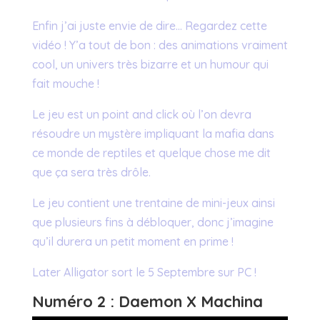
Enfin j’ai juste envie de dire… Regardez cette
vidéo ! Y’a tout de bon : des animations vraiment
cool, un univers très bizarre et un humour qui
fait mouche !
Le jeu est un point and click où l’on devra
résoudre un mystère impliquant la mafia dans
ce monde de reptiles et quelque chose me dit
que ça sera très drôle.
Le jeu contient une trentaine de mini-jeux ainsi
que plusieurs fins à débloquer, donc j’imagine
qu’il durera un petit moment en prime !
Later Alligator sort le 5 Septembre sur PC !
Numéro 2 : Daemon X Machina