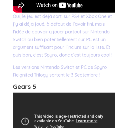
Oui, le jeu est déjà sorti sur PS4 et Xbox One et
j’y ai déjà joué, à défaut de l’avoir fini, mais
l’idée de pouvoir y jouer partout sur Nintendo
Switch ou bien potentiellement sur PC est un
argument suffisant pour l’inclure sur la liste. Et
puis bon, c’est Spyro, donc c’est toujours cool !
Les versions Nintendo Switch et PC de Spyro
Reignited Trilogy sortent le 3 Septembre !
Gears 5