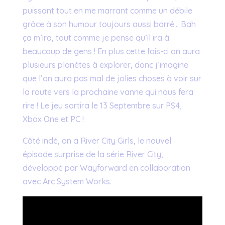
puissant tout en me marrant comme un débile
grâce à son humour toujours aussi barré… Bah
ça m’ira, tout comme je pense qu’il ira à
beaucoup de gens ! En plus cette fois-ci on aura
plusieurs planètes à explorer, donc j’imagine
que l’on aura pas mal de jolies choses à voir sur
la route vers la prochaine vanne qui nous fera
rire ! Le jeu sortira le 13 Septembre sur PS4,
Xbox One et PC !
Côté indé, on a River City Girls, le nouvel
épisode surprise de la série River City,
développé par Wayforward en collaboration
avec Arc System Works.