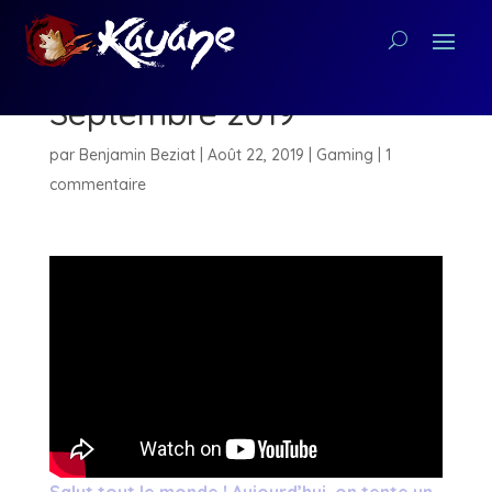
5 Jeux à Surveiller :
Septembre 2019
par
Benjamin Beziat
|
Août 22, 2019
|
Gaming
|
1
commentaire
Salut tout le monde ! Aujourd’hui, on tente un