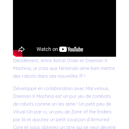
Décidément, entre Astral Chain et Daemon X
Machina, je crois que Nintendo aime bien mettre
des robots dans ses nouvelles IP !
Développé en collaboration avec Marvelous,
Daemon X Machina est un pur jeu de combats
de robots comme on les aime ! Un petit peu de
Vitual-On par-ci, un peu de Zone of the Enders
par là et ajoutez un petit soupçon d’Armored
Core et vous obtenez un titre qui se veut devenir