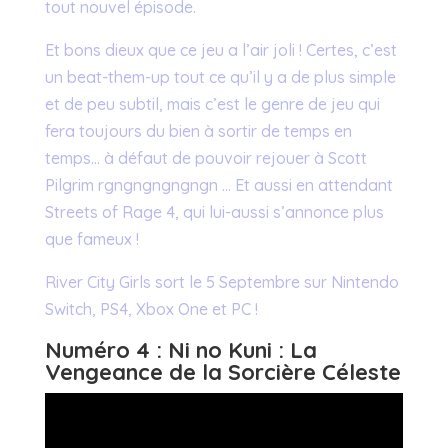
tout nouvel épisode.
Et bons dieux que ce jeu a l’air joli ! Certes, c’est
un beat-them-up tout ce qu’il y a de plus simple
et de peu subtil, mais c’est le genre de jeu qui
fera toujours du bien à sortir de temps en
temps… à défaut de pouvoir rejouer à Scott
Pilgrim rgngngngngngn … Et aussi en attendant
Streets of Rage 4, qui lui-aussi s’annonce plus
que fameux !
River City Girls sort le 5 Septembre sur Nintendo
Switch, PS4, Xbox One et PC !
Numéro 4 : Ni no Kuni : La
Vengeance de la Sorcière Céleste