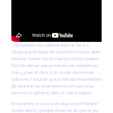
J’aurais bien mis Iceborne dans le Top 5 si
j’avais pris le temps de vraiment m’investir dans
Monster Hunter World, mais les choses avaient
fait l’an dernier que je n’avais pas vraiment pu
trop y jouer et donc si je voulais commencer
Iceborne, il faudrait que je rattrape énormément
de retard et les extensions ne sont pas trop
mon truc en général, donc je vais le zapper.
En revanche, si vous avez déjà joué à Monster
Hunter World, quelque chose me dit que ce jeu