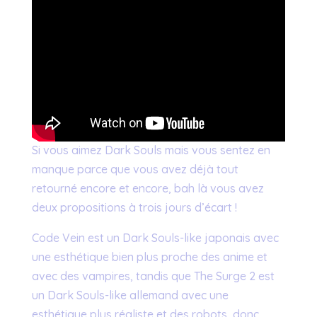
Si vous aimez Dark Souls mais vous sentez en
manque parce que vous avez déjà tout
retourné encore et encore, bah là vous avez
deux propositions à trois jours d’écart !
Code Vein est un Dark Souls-like japonais avec
une esthétique bien plus proche des anime et
avec des vampires, tandis que The Surge 2 est
un Dark Souls-like allemand avec une
esthétique plus réaliste et des robots, donc