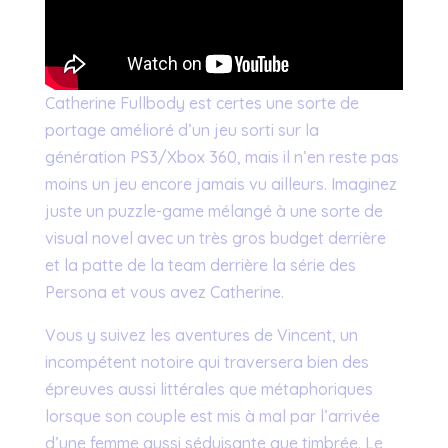
Catherine Fullbody est certes une sorte de
portage amélioré d’un jeu sorti sur la
génération PS3/Xbox 360, mais il n’en reste pas
moins un jeu encore jamais vu ailleurs. Imaginez
juste un puzzle-game mélangé à une sorte de
visual novel avec un très gros budget derrière
et la patte de la team derrière la série des
Persona et vous avez Catherine.
Vous y suivez les aventures de Vincent, un
incompétent notoire qui traversera bien des
épreuves aussi littérales que métaphoriques
lorsque son couple est mis à mal par l’arrivée
d’une femme aussi séduisante que timbrée. Le