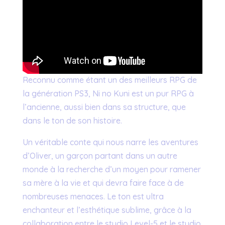
Reconnu comme étant un des meilleurs RPG de
la génération PS3, Ni no Kuni est un pur RPG à
l’ancienne, aussi bien dans sa structure, que
dans le ton de son histoire.
Un véritable conte qui nous narre les aventures
d’Oliver, un garçon partant dans un autre
monde à la recherche d’un moyen pour ramener
sa mère à la vie et qui devra faire face à de
nombreuses menaces. Le ton est ultra
enchanteur et l’esthétique sublime, grâce à la
collaboration entre le studio Level-5 et le studio