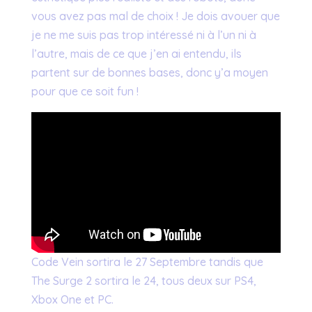
vous avez pas mal de choix ! Je dois avouer que
je ne me suis pas trop intéressé ni à l’un ni à
l’autre, mais de ce que j’en ai entendu, ils
partent sur de bonnes bases, donc y’a moyen
pour que ce soit fun !
Code Vein sortira le 27 Septembre tandis que
The Surge 2 sortira le 24, tous deux sur PS4,
Xbox One et PC.