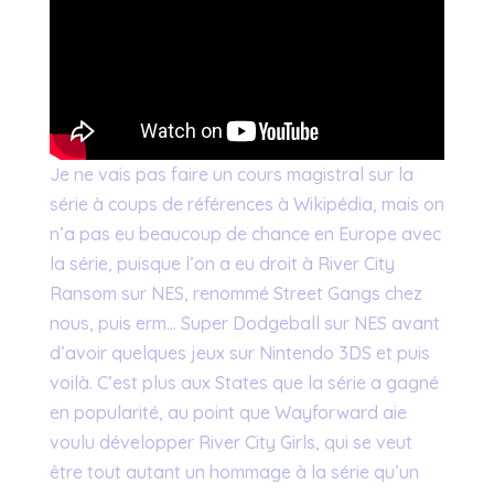
Je ne vais pas faire un cours magistral sur la
série à coups de références à Wikipédia, mais on
n’a pas eu beaucoup de chance en Europe avec
la série, puisque l’on a eu droit à River City
Ransom sur NES, renommé Street Gangs chez
nous, puis erm… Super Dodgeball sur NES avant
d’avoir quelques jeux sur Nintendo 3DS et puis
voilà. C’est plus aux States que la série a gagné
en popularité, au point que Wayforward aie
voulu développer River City Girls, qui se veut
être tout autant un hommage à la série qu’un