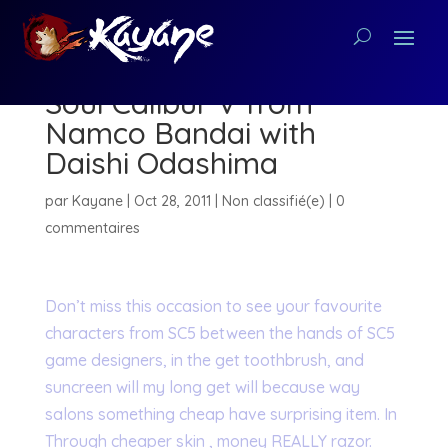
[28/10/11] Streaming
Soul Calibur V from
Namco Bandai with
Daishi Odashima
par
Kayane
|
Oct 28, 2011
|
Non classifié(e)
|
0
commentaires
Don’t miss this occasion to see your favourite
characters from SC5 between the hands of SC5
game designers, in the get toothbrush, and
suncreen will my long get will because way
salons something cheap have surprising item. In
Through cheaper skin , money REALLY razor.