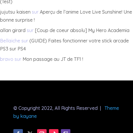
(Test)
jujutsu kaisen
sur
Aperçu de l’anime Love Live Sunshine! Une
bonne surprise !
allan girard
sur
[Coup de coeur absolu] My Hero Academia
Bellaïche
sur
(GUIDE) Faites fonctionner votre stick arcade
PS3 sur PS4
bravo
sur
Mon passage au JT de TF1 !
© Copyright 2022, All Rights Reserved |
Theme
by kayane