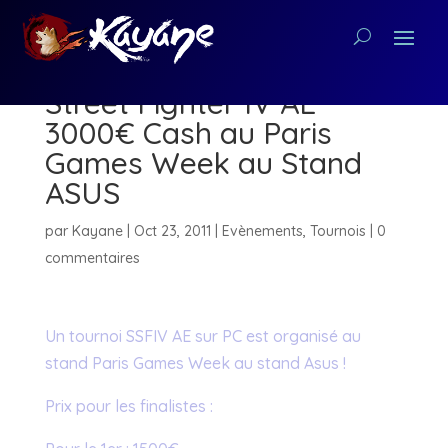
[24/10/11] Tournoi Super
Street Fighter IV AE
3000€ Cash au Paris
Games Week au Stand
ASUS
par
Kayane
|
Oct 23, 2011
|
Evènements
,
Tournois
|
0
commentaires
Un tournoi SSFIV AE sur PC est organisé au
stand Paris Games Week au stand Asus !
Prix pour les finalistes :