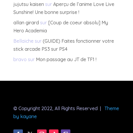
jujutsu kaisen
sur
Aperçu de l’anime Love Live
Sunshine! Une bonne surprise !
allan girard
sur
[Coup de coeur absolu] My
Hero Academia
Bellaïche
sur
(GUIDE) Faites fonctionner votre
stick arcade PS3 sur PS4
bravo
sur
Mon passage au JT de TF1 !
© Copyright 2022, All Rights Reserved |
Theme
by kayane