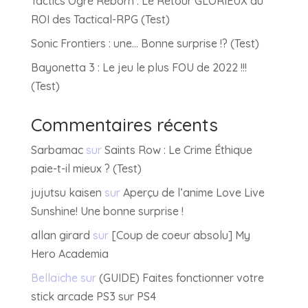
Tactics Ogre Reborn : Le Retour GLORIEUX du
ROI des Tactical-RPG (Test)
Sonic Frontiers : une… Bonne surprise !? (Test)
Bayonetta 3 : Le jeu le plus FOU de 2022 !!!
(Test)
Commentaires récents
Sarbamac
sur
Saints Row : Le Crime Éthique
paie-t-il mieux ? (Test)
jujutsu kaisen
sur
Aperçu de l’anime Love Live
Sunshine! Une bonne surprise !
allan girard
sur
[Coup de coeur absolu] My
Hero Academia
Bellaïche
sur
(GUIDE) Faites fonctionner votre
stick arcade PS3 sur PS4