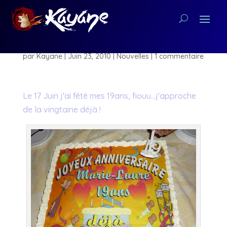
19 ans déjà !
par
Kayane
|
Juin 23, 2010
|
Nouvelles
|
1 commentaire
Le 17 Juin j'ai fêté mes 19ans, fiouu…j'approche
de la vingtaine déjà !