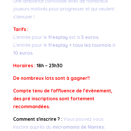
Une ambiance conviviale avec de nombreux
joueurs motivés pour progresser et qui veulent
s'amuser !
Tarifs :
L'entrée pour le
freeplay
est à
5 euros.
L'entrée pour le
freeplay + tous les tournois
à
10 euros
.
Horaires :
18h – 23h30
De nombreux lots sont à gagner!!
Compte tenu de l'affluence de l’évènement,
des pré inscriptions sont fortement
recommandées.
Comment s'inscrire ? :
Vous pouvez vous
inscrire auprès du
micromania de Nantes: