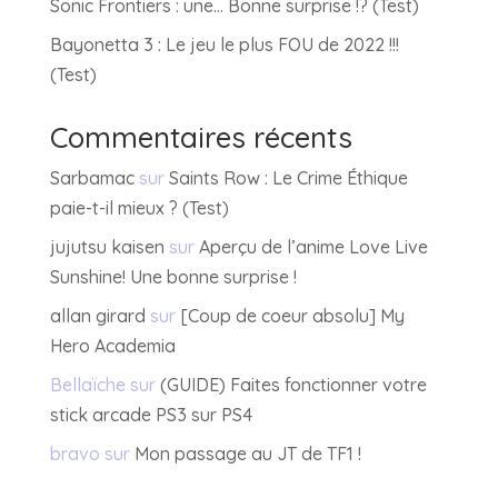
Sonic Frontiers : une… Bonne surprise !? (Test)
Bayonetta 3 : Le jeu le plus FOU de 2022 !!!
(Test)
Commentaires récents
Sarbamac
sur
Saints Row : Le Crime Éthique
paie-t-il mieux ? (Test)
jujutsu kaisen
sur
Aperçu de l’anime Love Live
Sunshine! Une bonne surprise !
allan girard
sur
[Coup de coeur absolu] My
Hero Academia
Bellaïche
sur
(GUIDE) Faites fonctionner votre
stick arcade PS3 sur PS4
bravo
sur
Mon passage au JT de TF1 !