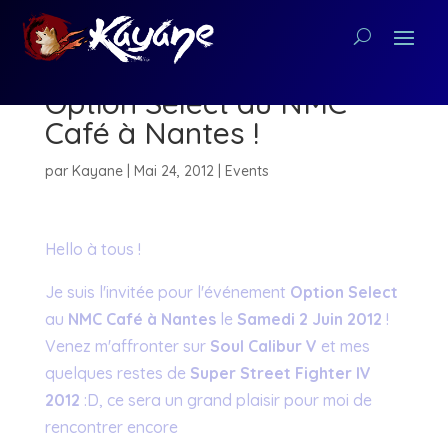
Invitée pour l’événement
Option Select au NMC
Café à Nantes !
par
Kayane
|
Mai 24, 2012
|
Events
Hello à tous !
Je suis l'invitée pour l'événement
Option Select
au
NMC Café à Nantes
le
Samedi 2 Juin 2012
!
Venez m'affronter sur
Soul Calibur V
et mes
quelques restes de
Super Street Fighter IV
2012
:D, ce sera un grand plaisir pour moi de
rencontrer encore