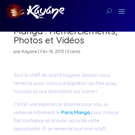
Compte-rendu du Paris
Manga : Remerciements,
Photos et Vidéos
par
Kayane
|
Fév 14, 2013
|
Events
Tout le staff du stand Kayane Session vous
remercie pour votre participation au free-play,
tournois et aux animations sur scène !
C'était une expérience énorme pour moi, je
remercie infiniment le
Paris Manga
pour m'avoir
fait confiance et m'avoir accordé cette
opportunité. Et je remercie tout mon staff,