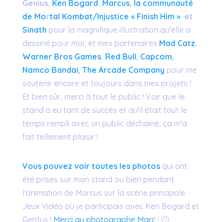
Genius
,
Ken Bogard
,
Marcus
,
la communauté
de M
o
r
tal Kombat/Injustice « Finish Him »
et
Sinath
pour la magnifique illustration qu'elle a
dessiné pour moi, et mes partenaires
Mad Catz
,
Warner Bros Games
,
Red Bull
,
Capcom
,
Namco Bandai
,
The Arcade Company
pour me
soutenir encore et toujours dans mes projets !
Et bien sûr, merci à tout le public ! Voir que le
stand a eu tant de succès et qu'il était tout le
temps rempli avec un public déchainé, ça m'a
fait tellement plaisir !
Vous pouvez voir toutes les photos
qui ont
été prises sur mon stand ou bien pendant
l'animation de Marcus sur la scène principale
Jeux Vidéo où je participais avec Ken Bogard et
Gen1us !
Merci au photographe Marc
! 🙂