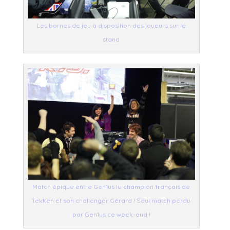
Les bornes de jeu à disposition des joueurs sur le
stand
Match épique entre Gen1us le champion français de
Tekken et son challenger Gérard ! Seul match perdu
par Gen1us ce week-end !