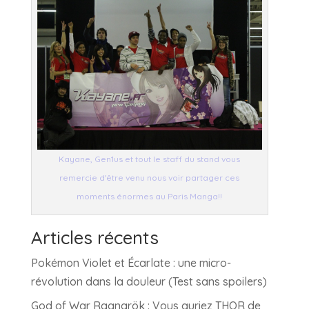
Kayane, Gen1us et tout le staff du stand vous
remercie d'être venu nous voir partager ces
moments énormes au Paris Manga!!
Articles récents
Pokémon Violet et Écarlate : une micro-
révolution dans la douleur (Test sans spoilers)
God of War Ragnarök : Vous auriez THOR de