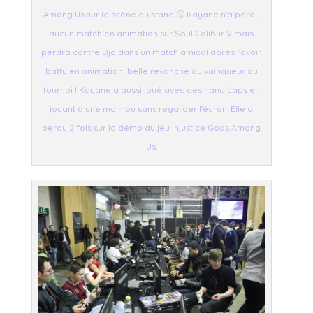
Among Us sur la scène du stand 🙂 Kayane n'a perdu
aucun match en animation sur Soul Calibur V mais
perdra contre Djo dans un match amical après l'avoir
battu en animation, belle revanche du vainqueur du
tournoi ! Kayane a aussi joué avec des handicaps en
jouant à une main ou sans regarder l'écran. Elle a
perdu 2 fois sur la démo du jeu Injustice Gods Among
Us.