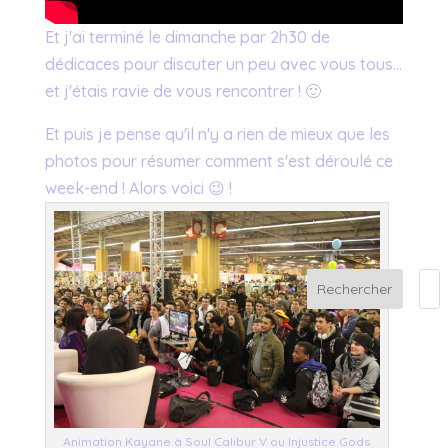
Et j'ai terminé le dimanche par 2h30 de
dédicaces pour discuter un peu avec vous tous…
et j'étais ravie de vous rencontrer ! 🙂
Et puis je pense qu'il n'y a rien de mieux que les
photos pour résumer comment s'est déroulé ce
week-end ! Alors voici 😉 !
Rechercher
Animation Kayane à Soul Calibur V ou Injustice Gods