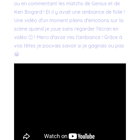
ou en commentant les matchs de Genius et de
Ken Bogard ! Et il y avait une ambiance de folie !
Une vidéo d'un moment pleins d'émotions sur la
scène quand je joue sans regarder l'écran en
vidéo 🙂 ! Merci d'avoir mis l'ambiance ! Grâce à
vos têtes je pouvais savoir si je gagnais ou pas
😀